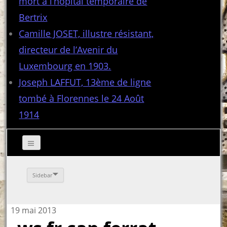
mort à l’hôpital temporaire de
Bertrix
Camille JOSET, illustre résistant,
directeur de l’Avenir du
Luxembourg en 1903.
Joseph LAFFUT, 13ème de ligne
tombé à Florennes le 24 Août
1914
Sidebar
19 mai 2013