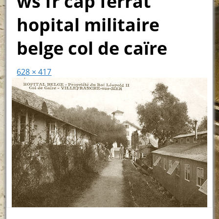
ws fr cap ferrat
hopital militaire
belge col de caïre
628 × 417