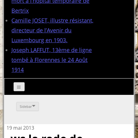
mort à l’hôpital temporaire de
Bertrix
Camille JOSET, illustre résistant,
directeur de l’Avenir du
Luxembourg en 1903.
Joseph LAFFUT, 13ème de ligne
tombé à Florennes le 24 Août
1914
Sidebar
19 mai 2013