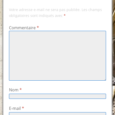
Votre adresse e-mail ne sera pas publiée.
Les champs
obligatoires sont indiqués avec
*
Commentaire
*
Nom
*
E-mail
*