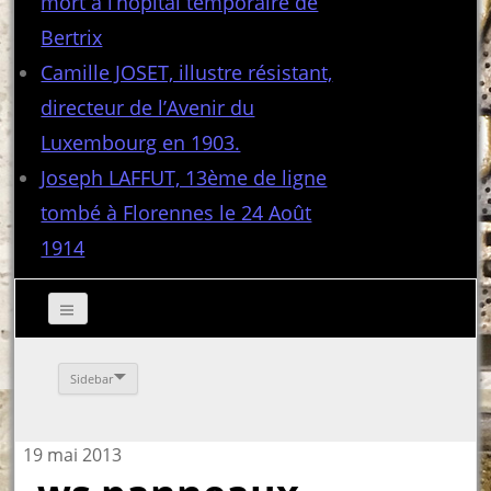
mort à l’hôpital temporaire de
Bertrix
Camille JOSET, illustre résistant,
directeur de l’Avenir du
Luxembourg en 1903.
Joseph LAFFUT, 13ème de ligne
tombé à Florennes le 24 Août
1914
Sidebar
19 mai 2013