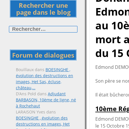
Rechercher une
Edmon
page dans le blog
au 10è
Rechercher :
mort 
du 15 
Forum de dialogues
Edmond DEMOULI
Bouillaux
dans
BOESINGHE ,
évolution des destructions en
Son père se no
images, Het Sas, écluse,
château,…
D’Ans Pold
dans
Adjudant
Il était bûcher
BARBASON, 10ème de ligne, né
à Rochehaut
10ème Rég
LARAISON Yves
dans
BOESINGHE , évolution des
Edmond DEMOUL
destructions en images, Het
le 15 Octobre 1