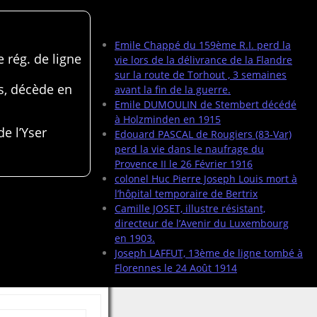
Articles récents
Emile Chappé du 159ème R.I. perd la
 rég. de ligne
vie lors de la délivrance de la Flandre
sur la route de Torhout , 3 semaines
s, décède en
avant la fin de la guerre.
Emile DUMOULIN de Stembert décédé
à Holzminden en 1915
de l’Yser
Edouard PASCAL de Rougiers (83-Var)
perd la vie dans le naufrage du
Provence II le 26 Février 1916
colonel Huc Pierre Joseph Louis mort à
l’hôpital temporaire de Bertrix
Camille JOSET, illustre résistant,
directeur de l’Avenir du Luxembourg
en 1903.
Joseph LAFFUT, 13ème de ligne tombé à
Florennes le 24 Août 1914