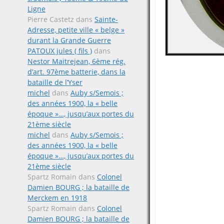
Ligne
Pierre Castetz
dans
Sainte-
Adresse, petite ville « belge »
durant la Grande Guerre
PATOUX jules ( fils )
dans
Nestor Maitrejean, 6ème rég.
d’art. 97ème batterie, dans la
bataille de l’Yser
michel
dans
Auby s/Semois ;
des années 1900, la « belle
époque »…, jusqu’aux portes du
21ème siècle
michel
dans
Auby s/Semois ;
des années 1900, la « belle
époque »…, jusqu’aux portes du
21ème siècle
Spartz Romain
dans
Colonel
Damien BOURG ; la bataille de
Merckem en 1918
Spartz Romain
dans
Colonel
Damien BOURG ; la bataille de