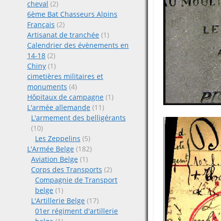
cheval
(2)
6ème Bat Chasseurs Alpins
Français
(2)
Artisanat de tranchée
(1)
Calendrier des évènements en
14-18
(2)
Chiny
(1)
cimetières militaires et
monuments
(4)
Hôpitaux de campagne
(1)
L'armée allemande
(11)
L'armement des belligérants
(10)
Les Zeppelins
(5)
L'Armée Belge
(182)
Aviation Belge
(1)
Corps des Transports
(2)
Compagnie de Transport
belge
(1)
L'Artillerie Belge
(17)
01er régiment d'artillerie