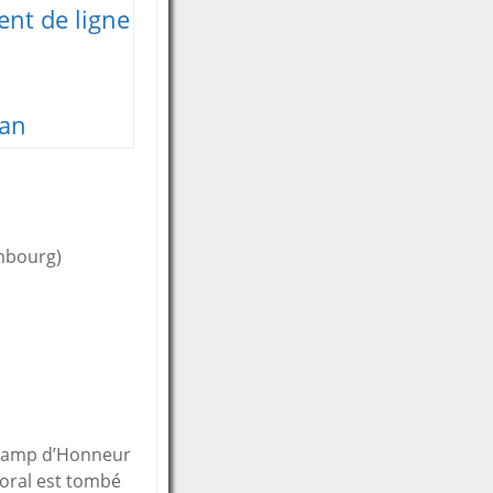
nt de ligne
an
embourg)
Champ d’Honneur
poral est tombé