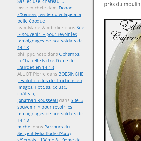
Sas, écluse, château,…
près du mouli
josse michele
dans
Dohan
s/Semois , visite du village à la
belle époque !
Jean-Marie Vanderlick
dans
Site
» souvenir » pour revoir les
témoignages de nos soldats de
14-18
philippe naze
dans
Ochamps,
la Chapelle Notre-Dame de
Lourdes en 14-18
ALLIOT Pierre
dans
BOESINGHE
, évolution des destructions en
images, Het Sas, écluse,
château,…
Jonathan Rousseau
dans
Site »
souvenir » pour revoir les
témoignages de nos soldats de
14-18
michel
dans
Parcours du
Sergent Félix Body d’Auby
s/Semois ; 13ème & 19ème de