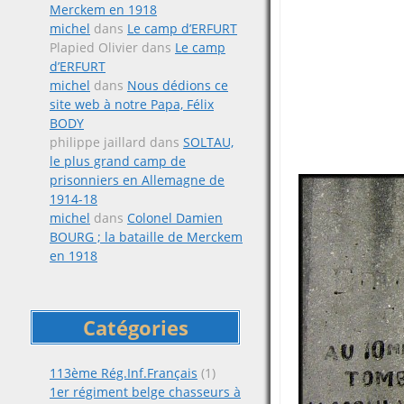
Merckem en 1918
michel
dans
Le camp d’ERFURT
Plapied Olivier
dans
Le camp
d’ERFURT
michel
dans
Nous dédions ce
site web à notre Papa, Félix
BODY
philippe jaillard
dans
SOLTAU,
le plus grand camp de
prisonniers en Allemagne de
1914-18
michel
dans
Colonel Damien
BOURG ; la bataille de Merckem
en 1918
Catégories
113ème Rég.Inf.Français
(1)
1er régiment belge chasseurs à