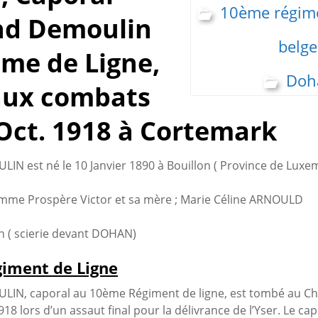
10ème régime
d Demoulin
belge
me de Ligne,
Doh
aux combats
Oct. 1918 à Cortemark
N est né le 10 Janvier 1890 à Bouillon ( Province de Lux
mme Prospère Victor et sa mère ; Marie Céline ARNOULD
on ( scierie devant DOHAN)
iment de Ligne
IN, caporal au 10ème Régiment de ligne, est tombé au 
918 lors d’un assaut final pour la délivrance de l’Yser. Le ca