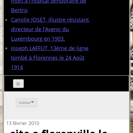
mort à l’hôpital temporaire de
Bertrix
Camille JOSET, illustre résistant,
directeur de l’Avenir du
Luxembourg en 1903.
Joseph LAFFUT, 13ème de ligne
tombé à Florennes le 24 Août
1914
Sidebar
13 février 2010