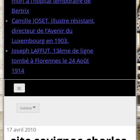
mort à l’hôpital temporaire de
Bertrix
Camille JOSET, illustre résistant,
directeur de l’Avenir du
Luxembourg en 1903.
Joseph LAFFUT, 13ème de ligne
tombé à Florennes le 24 Août
1914
Sidebar
17 avril 2010