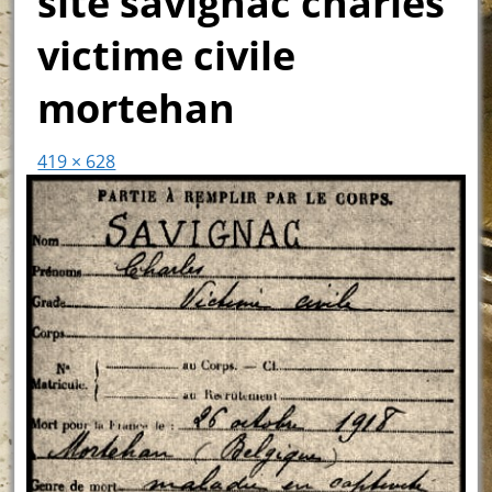
site savignac charles
victime civile
mortehan
419 × 628