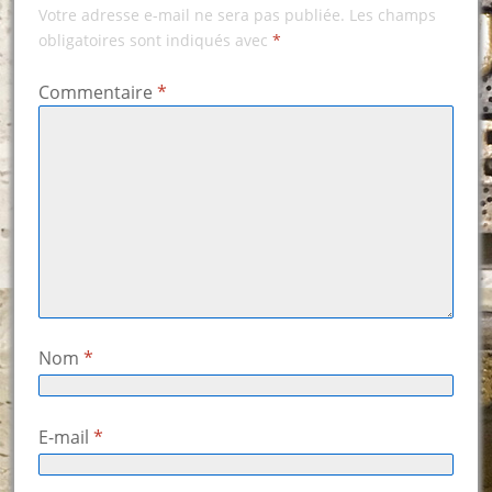
Votre adresse e-mail ne sera pas publiée.
Les champs
obligatoires sont indiqués avec
*
Commentaire
*
Nom
*
E-mail
*