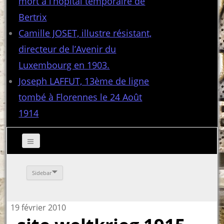
mort à l’hôpital temporaire de
Bertrix
Camille JOSET, illustre résistant,
directeur de l’Avenir du
Luxembourg en 1903.
Joseph LAFFUT, 13ème de ligne
tombé à Florennes le 24 Août
1914
Sidebar
19 février 2010