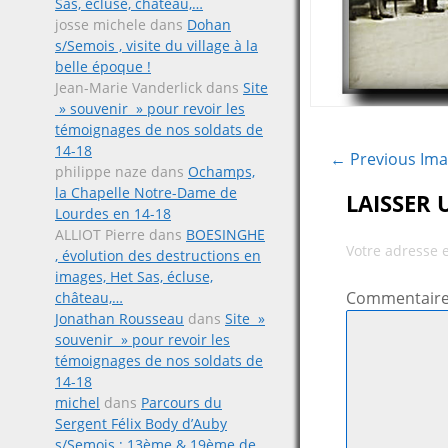
Sas, écluse, château,…
josse michele
dans
Dohan
s/Semois , visite du village à la
belle époque !
Jean-Marie Vanderlick
dans
Site
» souvenir » pour revoir les
témoignages de nos soldats de
14-18
← Previous Im
philippe naze
dans
Ochamps,
la Chapelle Notre-Dame de
LAISSER
Lourdes en 14-18
ALLIOT Pierre
dans
BOESINGHE
Votre adresse 
, évolution des destructions en
images, Het Sas, écluse,
Commentair
château,…
Jonathan Rousseau
dans
Site »
souvenir » pour revoir les
témoignages de nos soldats de
14-18
michel
dans
Parcours du
Sergent Félix Body d’Auby
s/Semois ; 13ème & 19ème de