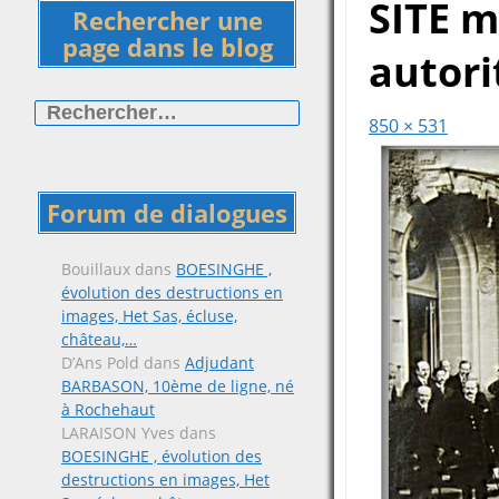
SITE m
Rechercher une
page dans le blog
autori
Rechercher :
850 × 531
Forum de dialogues
Bouillaux
dans
BOESINGHE ,
évolution des destructions en
images, Het Sas, écluse,
château,…
D’Ans Pold
dans
Adjudant
BARBASON, 10ème de ligne, né
à Rochehaut
LARAISON Yves
dans
BOESINGHE , évolution des
destructions en images, Het