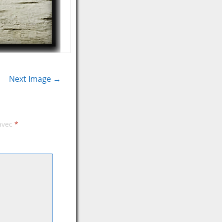
Next Image →
 avec
*