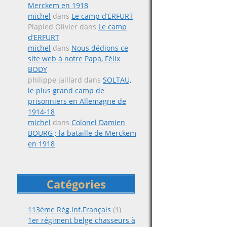
Merckem en 1918
michel
dans
Le camp d’ERFURT
Plapied Olivier
dans
Le camp
d’ERFURT
michel
dans
Nous dédions ce
site web à notre Papa, Félix
BODY
philippe jaillard
dans
SOLTAU,
le plus grand camp de
prisonniers en Allemagne de
1914-18
michel
dans
Colonel Damien
BOURG ; la bataille de Merckem
en 1918
Catégories
113ème Rég.Inf.Français
(1)
1er régiment belge chasseurs à