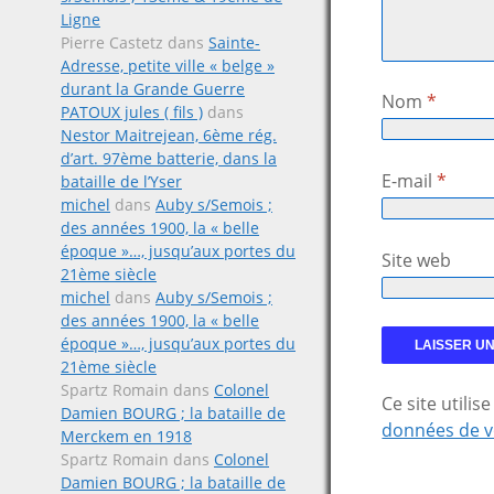
Ligne
Pierre Castetz
dans
Sainte-
Adresse, petite ville « belge »
durant la Grande Guerre
Nom
*
PATOUX jules ( fils )
dans
Nestor Maitrejean, 6ème rég.
d’art. 97ème batterie, dans la
E-mail
*
bataille de l’Yser
michel
dans
Auby s/Semois ;
des années 1900, la « belle
époque »…, jusqu’aux portes du
Site web
21ème siècle
michel
dans
Auby s/Semois ;
des années 1900, la « belle
époque »…, jusqu’aux portes du
21ème siècle
Spartz Romain
dans
Colonel
Ce site utili
Damien BOURG ; la bataille de
données de v
Merckem en 1918
Spartz Romain
dans
Colonel
Damien BOURG ; la bataille de