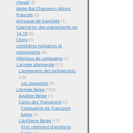
cheval
(2)
6ème Bat Chasseurs Alpins
Français
(2)
Artisanat de tranchée
(1)
Calendrier des évènements en
14-18
(2)
Chiny
(1)
cimetières militaires et
monuments
(4)
Hôpitaux de campagne
(1)
L'armée allemande
(11)
L'armement des belligérants
(10)
Les Zeppelins
(5)
L'Armée Belge
(182)
Aviation Belge
(1)
Corps des Transports
(2)
Compagnie de Transport
belge
(1)
L'Artillerie Belge
(17)
01er régiment d'artillerie