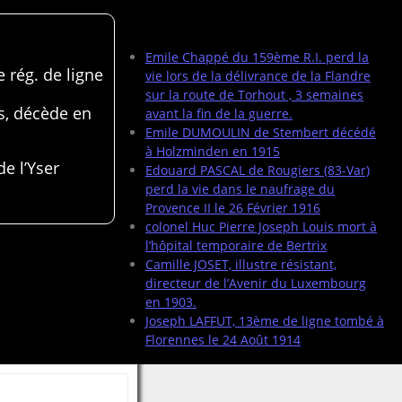
Articles récents
Emile Chappé du 159ème R.I. perd la
 rég. de ligne
vie lors de la délivrance de la Flandre
sur la route de Torhout , 3 semaines
s, décède en
avant la fin de la guerre.
Emile DUMOULIN de Stembert décédé
à Holzminden en 1915
de l’Yser
Edouard PASCAL de Rougiers (83-Var)
perd la vie dans le naufrage du
Provence II le 26 Février 1916
colonel Huc Pierre Joseph Louis mort à
l’hôpital temporaire de Bertrix
Camille JOSET, illustre résistant,
directeur de l’Avenir du Luxembourg
en 1903.
Joseph LAFFUT, 13ème de ligne tombé à
Florennes le 24 Août 1914