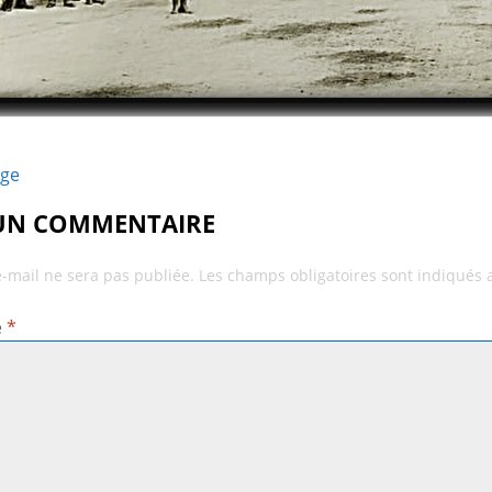
age
 UN COMMENTAIRE
e-mail ne sera pas publiée.
Les champs obligatoires sont indiqués
e
*