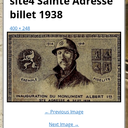
site4 Sainte Adresse
billet 1938
400 × 248
← Previous Image
Next Image →