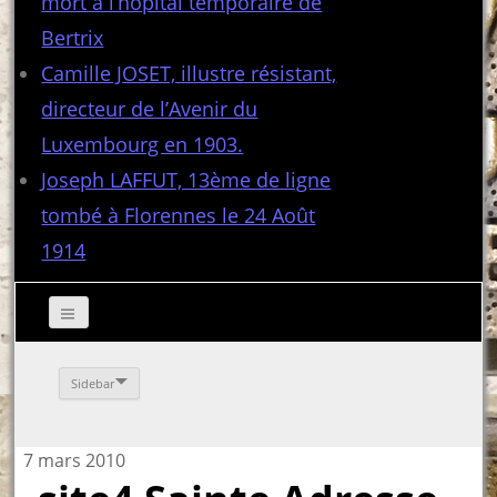
mort à l’hôpital temporaire de
Bertrix
Camille JOSET, illustre résistant,
directeur de l’Avenir du
Luxembourg en 1903.
Joseph LAFFUT, 13ème de ligne
tombé à Florennes le 24 Août
1914
Sidebar
7 mars 2010