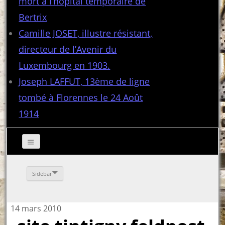
mort à l’hôpital temporaire de
Bertrix
Camille JOSET, illustre résistant,
directeur de l’Avenir du
Luxembourg en 1903.
Joseph LAFFUT, 13ème de ligne
tombé à Florennes le 24 Août
1914
Sidebar
14 mars 2010