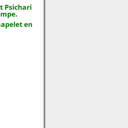
t Psichari
tempe.
hapelet en