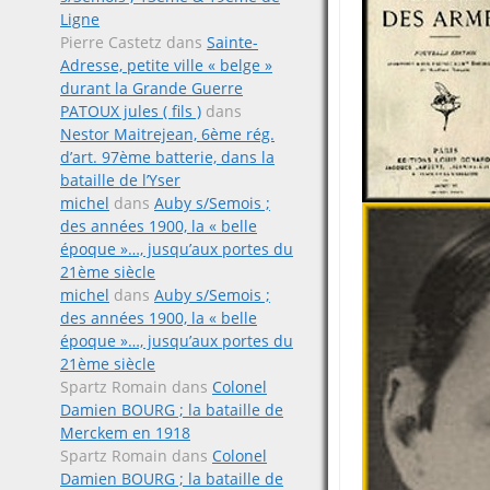
Ligne
Pierre Castetz
dans
Sainte-
Adresse, petite ville « belge »
durant la Grande Guerre
PATOUX jules ( fils )
dans
Nestor Maitrejean, 6ème rég.
d’art. 97ème batterie, dans la
bataille de l’Yser
michel
dans
Auby s/Semois ;
des années 1900, la « belle
époque »…, jusqu’aux portes du
21ème siècle
michel
dans
Auby s/Semois ;
des années 1900, la « belle
époque »…, jusqu’aux portes du
21ème siècle
Spartz Romain
dans
Colonel
Damien BOURG ; la bataille de
Merckem en 1918
Spartz Romain
dans
Colonel
Damien BOURG ; la bataille de