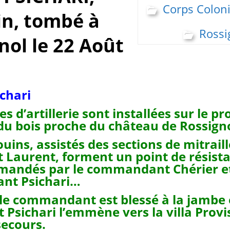
Corps Coloni
in, tombé à
Rossi
nol le 22 Août
ichari
s d’artillerie sont installées sur le 
 du bois proche du château de Rossigno
uins, assistés des sections de mitrail
t Laurent, forment un point de résista
mandés par le commandant Chérier e
nant Psichari…
, le commandant est blessé à la jambe 
 Psichari l’emmène vers la villa Provi
secours.