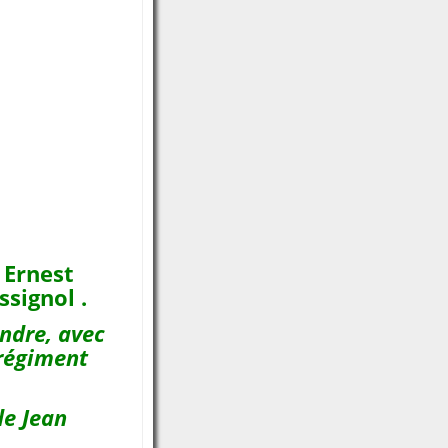
 Ernest
signol .
endre, avec
 régiment
de Jean