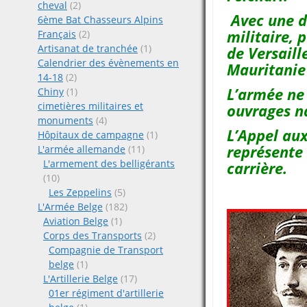
cheval
(2)
Avec une d
6ème Bat Chasseurs Alpins
militaire, p
Français
(2)
Artisanat de tranchée
(1)
de Versaill
Calendrier des évènements en
Mauritanie 
14-18
(2)
L’armée ne 
Chiny
(1)
cimetières militaires et
ouvrages n
monuments
(4)
L’Appel au
Hôpitaux de campagne
(1)
représente 
L'armée allemande
(11)
L'armement des belligérants
carrière.
(10)
Les Zeppelins
(5)
L'Armée Belge
(182)
Aviation Belge
(1)
Corps des Transports
(2)
Compagnie de Transport
belge
(1)
L'Artillerie Belge
(17)
01er régiment d'artillerie