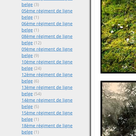
belge
(3)
05ème régiment de ligne
belge
(1)
06ème régiment de ligne
belge
(1)
08ème régiment de ligne
belge
(12)
09ème régiment de ligne
belge
(9)
10ème régiment de ligne
belge
(24)
12ème régiment de ligne
belge
(6)
13ème régiment de ligne
belge
(54)
14ème régiment de ligne
belge
(5)
15ème régiment de ligne
belge
(1)
18ème régiment de ligne
belge
(1)