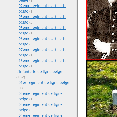
belge
(1)
02ème régiment d'artillerie
belge
(1)
03ème régiment d'artillerie
belge
(3)
05ème régiment d'artillerie
belge
(1)
06ème régiment d'artillerie
belge
(3)
07ème régiment d'artillerie
belge
(1)
16ème régiment d'artillerie
belge
(1)
L'Infanterie de ligne belge
(152)
01er régiment de ligne belge
(1)
02ème régiment de ligne
belge
(1)
03ème régiment de ligne
belge
(2)
04ème régiment de ligne