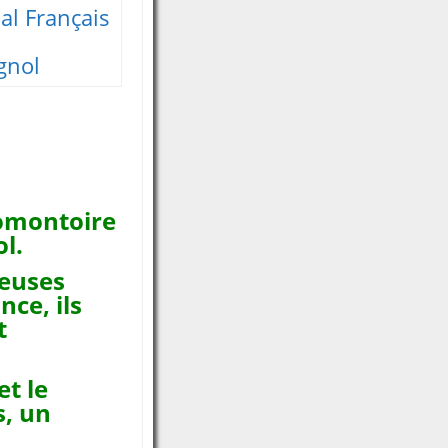
al Français
gnol
promontoire
l.
leuses
nce, ils
t
et le
s, un