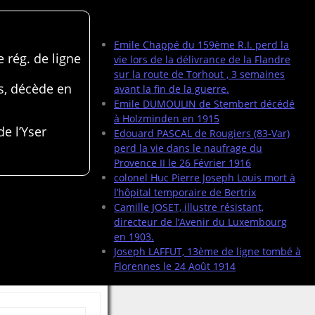
Articles récents
Emile Chappé du 159ème R.I. perd la
 rég. de ligne
vie lors de la délivrance de la Flandre
sur la route de Torhout , 3 semaines
s, décède en
avant la fin de la guerre.
Emile DUMOULIN de Stembert décédé
à Holzminden en 1915
de l’Yser
Edouard PASCAL de Rougiers (83-Var)
perd la vie dans le naufrage du
Provence II le 26 Février 1916
colonel Huc Pierre Joseph Louis mort à
l’hôpital temporaire de Bertrix
Camille JOSET, illustre résistant,
directeur de l’Avenir du Luxembourg
en 1903.
Joseph LAFFUT, 13ème de ligne tombé à
Florennes le 24 Août 1914