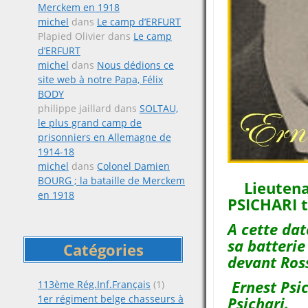
Merckem en 1918
michel
dans
Le camp d’ERFURT
Plapied Olivier
dans
Le camp
d’ERFURT
michel
dans
Nous dédions ce
site web à notre Papa, Félix
BODY
philippe jaillard
dans
SOLTAU,
le plus grand camp de
prisonniers en Allemagne de
1914-18
michel
dans
Colonel Damien
BOURG ; la bataille de Merckem
Lieutena
en 1918
PSICHARI t
A cette dat
sa batterie
Catégories
devant Ros
Ernest Psic
113ème Rég.Inf.Français
(1)
1er régiment belge chasseurs à
Psichari.