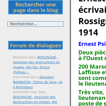
Rechercher une
écriva
page dans le blog
Rossig
Rechercher :
1914
Ernest Ps
Forum de dialogues
Deux pièce
à l’Ouest
Bouillaux
dans
BOESINGHE ,
évolution des destructions en
200 Marso
images, Het Sas, écluse,
Laffisse e
château,…
sont com
D’Ans Pold
dans
Adjudant
le lieute
BARBASON, 10ème de ligne, né
à Rochehaut
Très vite
LARAISON Yves
dans
lieutenant
BOESINGHE , évolution des
poste de 
destructions en images, Het