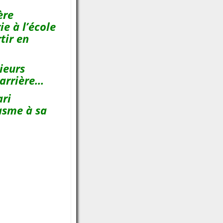
ère
ie à l’école
tir en
sieurs
carrière…
ari
asme à sa