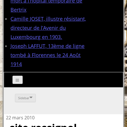
mort à l’hôpital temporaire de
Bertrix
Camille JOSET, illustre résistant,
directeur de l’Avenir du
Luxembourg en 1903.
Joseph LAFFUT, 13ème de ligne
tombé à Florennes le 24 Août
1914
Sidebar
22 mars 2010