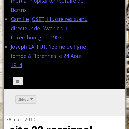
mort à l’hôpital temporaire de
Bertrix
Camille JOSET, illustre résistant,
directeur de l’Avenir du
Luxembourg en 1903.
Joseph LAFFUT, 13ème de ligne
tombé à Florennes le 24 Août
1914
Sidebar
28 mars 2010