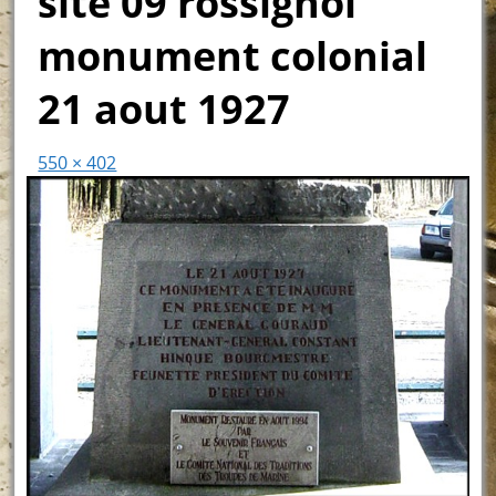
site 09 rossignol
monument colonial
21 aout 1927
550 × 402