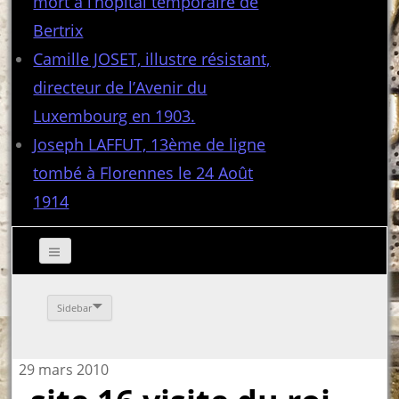
mort à l’hôpital temporaire de
Bertrix
Camille JOSET, illustre résistant,
directeur de l’Avenir du
Luxembourg en 1903.
Joseph LAFFUT, 13ème de ligne
tombé à Florennes le 24 Août
1914
Sidebar
29 mars 2010