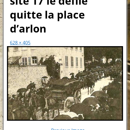
site 17 le défilé
quitte la place
d’arlon
628 × 405