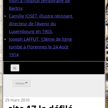
mort à l’hôpital temporaire de
Bertrix
Camille JOSET, illustre résistant,
directeur de l’Avenir du
Luxembourg en 1903.
Joseph LAFFUT, 13ème de ligne
tombé à Florennes le 24 Août
1914
Sidebar
29 mars 2010