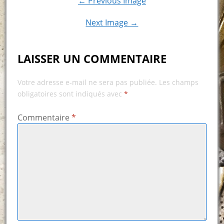
← Previous Image
Next Image →
LAISSER UN COMMENTAIRE
Votre adresse e-mail ne sera pas publiée.
Les champs
obligatoires sont indiqués avec
*
Commentaire
*