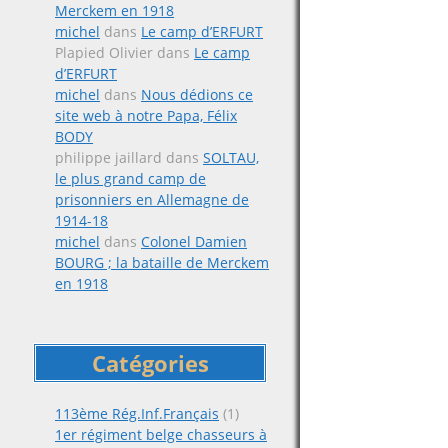
Merckem en 1918
michel
dans
Le camp d’ERFURT
Plapied Olivier
dans
Le camp
d’ERFURT
michel
dans
Nous dédions ce
site web à notre Papa, Félix
BODY
philippe jaillard
dans
SOLTAU,
le plus grand camp de
prisonniers en Allemagne de
1914-18
michel
dans
Colonel Damien
BOURG ; la bataille de Merckem
en 1918
Catégories
113ème Rég.Inf.Français
(1)
1er régiment belge chasseurs à