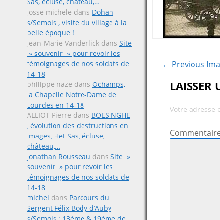
Sas, écluse, château,…
josse michele
dans
Dohan
s/Semois , visite du village à la
belle époque !
Jean-Marie Vanderlick
dans
Site
» souvenir » pour revoir les
témoignages de nos soldats de
← Previous Im
14-18
LAISSER
philippe naze
dans
Ochamps,
la Chapelle Notre-Dame de
Lourdes en 14-18
Votre adresse 
ALLIOT Pierre
dans
BOESINGHE
, évolution des destructions en
Commentair
images, Het Sas, écluse,
château,…
Jonathan Rousseau
dans
Site »
souvenir » pour revoir les
témoignages de nos soldats de
14-18
michel
dans
Parcours du
Sergent Félix Body d’Auby
s/Semois ; 13ème & 19ème de