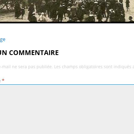
age
 UN COMMENTAIRE
e-mail ne sera pas publiée.
Les champs obligatoires sont indiqués
e
*