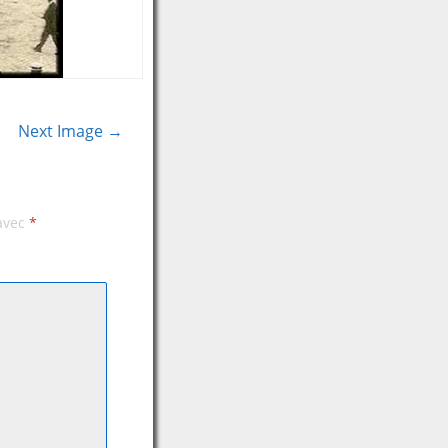
Next Image →
 avec
*