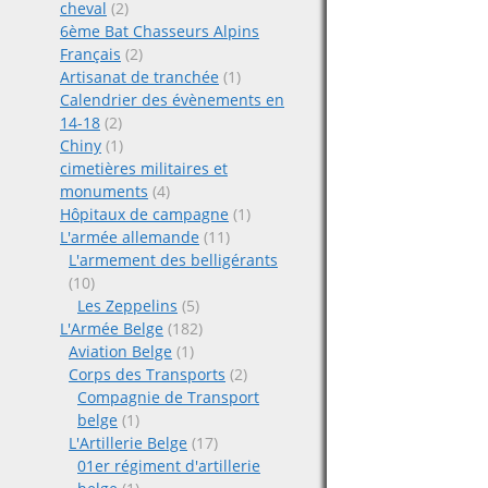
cheval
(2)
6ème Bat Chasseurs Alpins
Français
(2)
Artisanat de tranchée
(1)
Calendrier des évènements en
14-18
(2)
Chiny
(1)
cimetières militaires et
monuments
(4)
Hôpitaux de campagne
(1)
L'armée allemande
(11)
L'armement des belligérants
(10)
Les Zeppelins
(5)
L'Armée Belge
(182)
Aviation Belge
(1)
Corps des Transports
(2)
Compagnie de Transport
belge
(1)
L'Artillerie Belge
(17)
01er régiment d'artillerie