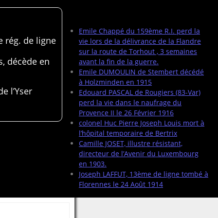
Articles récents
Emile Chappé du 159ème R.I. perd la
 rég. de ligne
vie lors de la délivrance de la Flandre
sur la route de Torhout , 3 semaines
s, décède en
avant la fin de la guerre.
Emile DUMOULIN de Stembert décédé
à Holzminden en 1915
de l’Yser
Edouard PASCAL de Rougiers (83-Var)
perd la vie dans le naufrage du
Provence II le 26 Février 1916
colonel Huc Pierre Joseph Louis mort à
l’hôpital temporaire de Bertrix
Camille JOSET, illustre résistant,
directeur de l’Avenir du Luxembourg
en 1903.
Joseph LAFFUT, 13ème de ligne tombé à
Florennes le 24 Août 1914