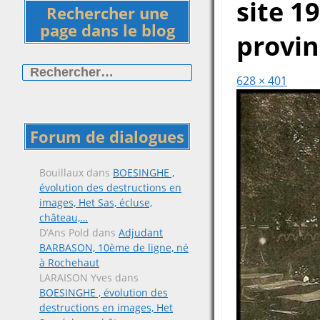
site 1
Rechercher une
page dans le blog
provin
Rechercher :
628 × 401
Forum de dialogues
Bouillaux
dans
BOESINGHE ,
évolution des destructions en
images, Het Sas, écluse,
château,…
D’Ans Pold
dans
Adjudant
BARBASON, 10ème de ligne, né
à Rochehaut
LARAISON Yves
dans
BOESINGHE , évolution des
destructions en images, Het