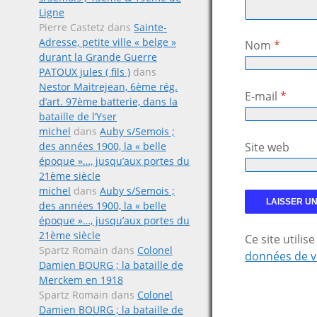
Ligne
Pierre Castetz
dans
Sainte-
Adresse, petite ville « belge »
Nom
*
durant la Grande Guerre
PATOUX jules ( fils )
dans
Nestor Maitrejean, 6ème rég.
E-mail
*
d’art. 97ème batterie, dans la
bataille de l’Yser
michel
dans
Auby s/Semois ;
des années 1900, la « belle
Site web
époque »…, jusqu’aux portes du
21ème siècle
michel
dans
Auby s/Semois ;
des années 1900, la « belle
époque »…, jusqu’aux portes du
21ème siècle
Ce site utili
Spartz Romain
dans
Colonel
données de v
Damien BOURG ; la bataille de
Merckem en 1918
Spartz Romain
dans
Colonel
Damien BOURG ; la bataille de