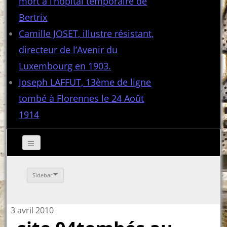
mort à l’hôpital temporaire de
Bertrix
Camille JOSET, illustre résistant,
directeur de l’Avenir du
Luxembourg en 1903.
Joseph LAFFUT, 13ème de ligne
tombé à Florennes le 24 Août
1914
Sidebar
3 avril 2010