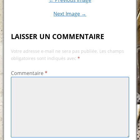
← Previous Image
Next Image →
LAISSER UN COMMENTAIRE
Votre adresse e-mail ne sera pas publiée.
Les champs
obligatoires sont indiqués avec
*
Commentaire
*