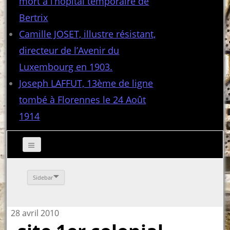
mort à l’hôpital temporaire de
Bertrix
Camille JOSET, illustre résistant,
directeur de l’Avenir du
Luxembourg en 1903.
Joseph LAFFUT, 13ème de ligne
tombé à Florennes le 24 Août
1914
Sidebar
28 avril 2010