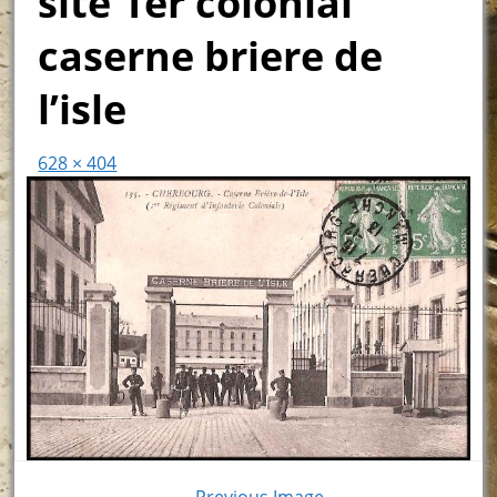
site 1er colonial
caserne briere de
l’isle
628 × 404