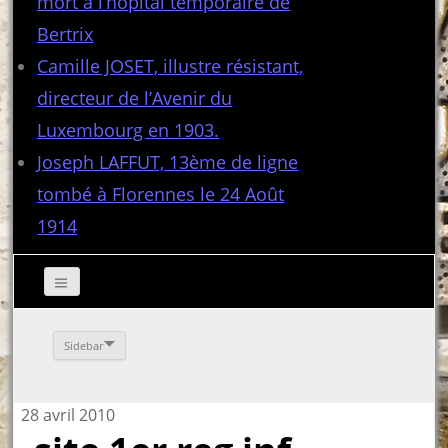
mort à l’hôpital temporaire de
Bertrix
Camille JOSET, illustre résistant,
directeur de l’Avenir du
Luxembourg en 1903.
Joseph LAFFUT, 13ème de ligne
tombé à Florennes le 24 Août
1914
Sidebar
28 avril 2010