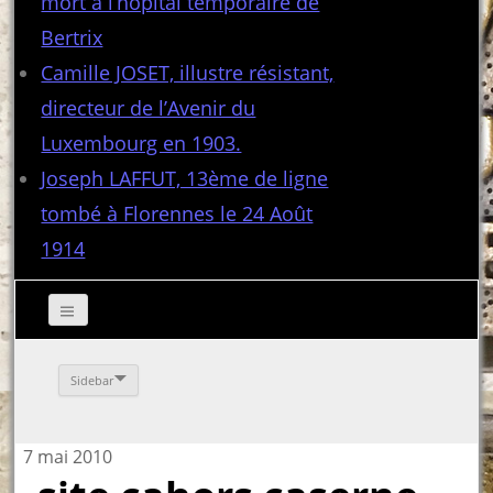
mort à l’hôpital temporaire de
Bertrix
Camille JOSET, illustre résistant,
directeur de l’Avenir du
Luxembourg en 1903.
Joseph LAFFUT, 13ème de ligne
tombé à Florennes le 24 Août
1914
Sidebar
7 mai 2010