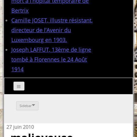
mort à l’hôpital temporaire de
Bertrix
Camille JOSET, illustre résistant,
directeur de l’Avenir du
Luxembourg en 1903.
Joseph LAFFUT, 13ème de ligne
tombé à Florennes le 24 Août
1914
Sidebar
27 juin 2010