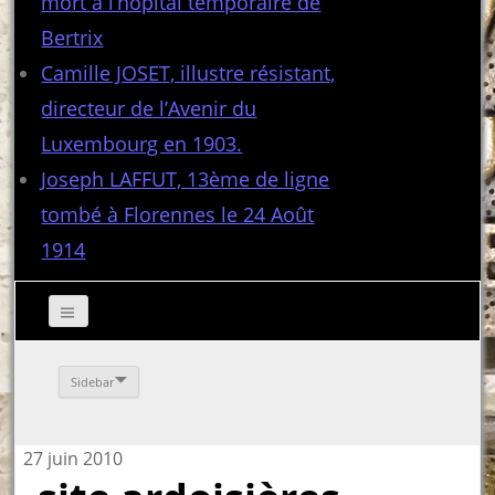
mort à l’hôpital temporaire de
Bertrix
Camille JOSET, illustre résistant,
directeur de l’Avenir du
Luxembourg en 1903.
Joseph LAFFUT, 13ème de ligne
tombé à Florennes le 24 Août
1914
Sidebar
27 juin 2010