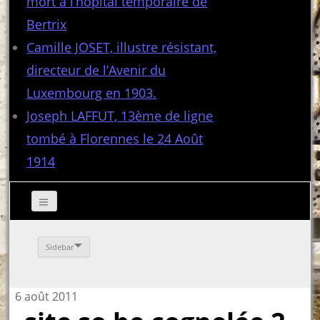
mort à l’hôpital temporaire de
Bertrix
Camille JOSET, illustre résistant,
directeur de l’Avenir du
Luxembourg en 1903.
Joseph LAFFUT, 13ème de ligne
tombé à Florennes le 24 Août
1914
Sidebar
6 août 2011