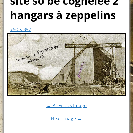
site so be cognelée 2
hangars à zeppelins
750 × 397
← Previous Image
Next Image →