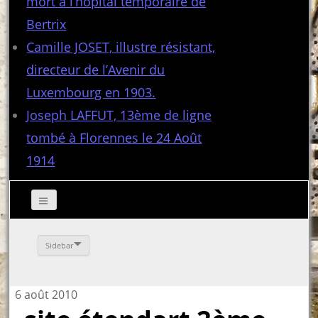
mort à l’hôpital temporaire de
Bertrix
Camille JOSET, illustre résistant,
directeur de l’Avenir du
Luxembourg en 1903.
Joseph LAFFUT, 13ème de ligne
tombé à Florennes le 24 Août
1914
Sidebar
6 août 2010