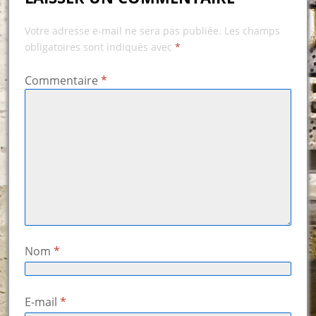
Votre adresse e-mail ne sera pas publiée.
Les champs
obligatoires sont indiqués avec
*
Commentaire
*
Nom
*
E-mail
*