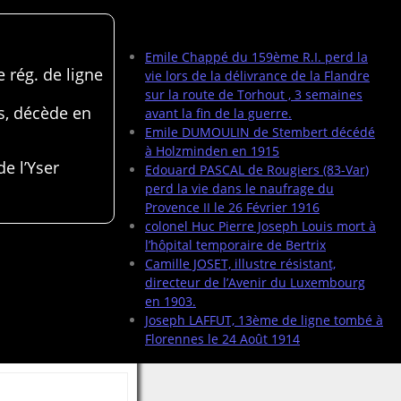
Articles récents
Emile Chappé du 159ème R.I. perd la
 rég. de ligne
vie lors de la délivrance de la Flandre
sur la route de Torhout , 3 semaines
s, décède en
avant la fin de la guerre.
Emile DUMOULIN de Stembert décédé
à Holzminden en 1915
de l’Yser
Edouard PASCAL de Rougiers (83-Var)
perd la vie dans le naufrage du
Provence II le 26 Février 1916
colonel Huc Pierre Joseph Louis mort à
l’hôpital temporaire de Bertrix
Camille JOSET, illustre résistant,
directeur de l’Avenir du Luxembourg
en 1903.
Joseph LAFFUT, 13ème de ligne tombé à
Florennes le 24 Août 1914