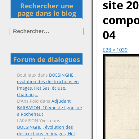
site 2
Rechercher une
page dans le blog
compo
Rechercher :
04
628 × 1039
Forum de dialogues
Bouillaux
dans
BOESINGHE ,
évolution des destructions en
images, Het Sas, écluse,
château,…
D’Ans Pold
dans
Adjudant
BARBASON, 10ème de ligne, né
à Rochehaut
LARAISON Yves
dans
BOESINGHE , évolution des
destructions en images, Het