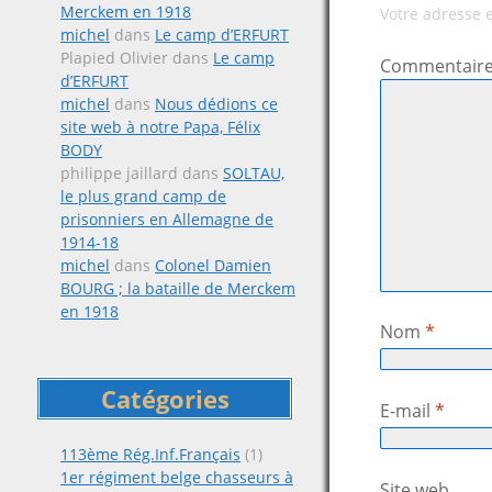
Merckem en 1918
Votre adresse 
michel
dans
Le camp d’ERFURT
Plapied Olivier
dans
Le camp
Commentair
d’ERFURT
michel
dans
Nous dédions ce
site web à notre Papa, Félix
BODY
philippe jaillard
dans
SOLTAU,
le plus grand camp de
prisonniers en Allemagne de
1914-18
michel
dans
Colonel Damien
BOURG ; la bataille de Merckem
en 1918
Nom
*
Catégories
E-mail
*
113ème Rég.Inf.Français
(1)
1er régiment belge chasseurs à
Site web