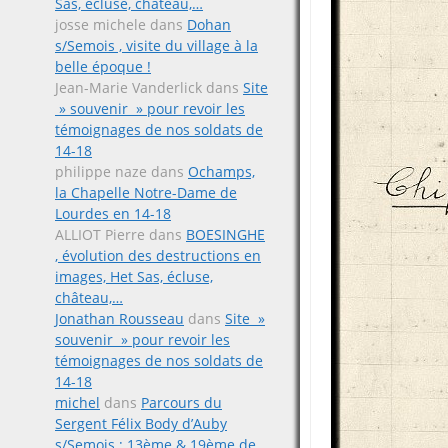
Sas, écluse, château,…
josse michele
dans
Dohan
s/Semois , visite du village à la
belle époque !
Jean-Marie Vanderlick
dans
Site
» souvenir » pour revoir les
témoignages de nos soldats de
14-18
philippe naze
dans
Ochamps,
la Chapelle Notre-Dame de
Lourdes en 14-18
ALLIOT Pierre
dans
BOESINGHE
, évolution des destructions en
images, Het Sas, écluse,
château,…
Jonathan Rousseau
dans
Site »
souvenir » pour revoir les
témoignages de nos soldats de
14-18
michel
dans
Parcours du
Sergent Félix Body d’Auby
s/Semois ; 13ème & 19ème de