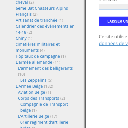
cheval
(2)
6ème Bat Chasseurs Alpins
Français
(2)
Artisanat de tranchée
(1)
Calendrier des évènements en
14-18
(2)
Ce site utili
Chiny
(1)
données de v
cimetières militaires et
monuments
(4)
Hôpitaux de campagne
(1)
L'armée allemande
(11)
L'armement des belligérants
(10)
Les Zeppelins
(5)
L'Armée Belge
(182)
Aviation Belge
(1)
Corps des Transports
(2)
Compagnie de Transport
belge
(1)
L'Artillerie Belge
(17)
01er régiment d'artillerie