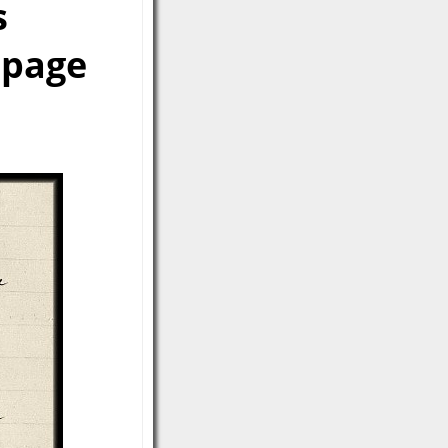
s
 page