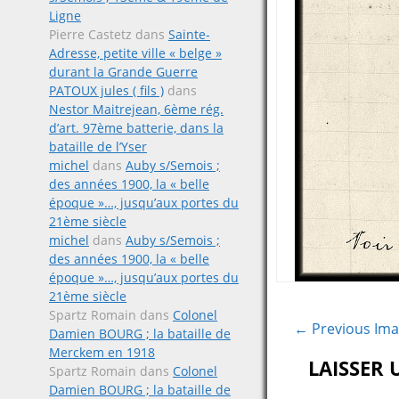
Ligne
Pierre Castetz
dans
Sainte-
Adresse, petite ville « belge »
durant la Grande Guerre
PATOUX jules ( fils )
dans
Nestor Maitrejean, 6ème rég.
d’art. 97ème batterie, dans la
bataille de l’Yser
michel
dans
Auby s/Semois ;
des années 1900, la « belle
époque »…, jusqu’aux portes du
21ème siècle
michel
dans
Auby s/Semois ;
des années 1900, la « belle
époque »…, jusqu’aux portes du
21ème siècle
Spartz Romain
dans
Colonel
← Previous Im
Damien BOURG ; la bataille de
Merckem en 1918
LAISSER
Spartz Romain
dans
Colonel
Damien BOURG ; la bataille de