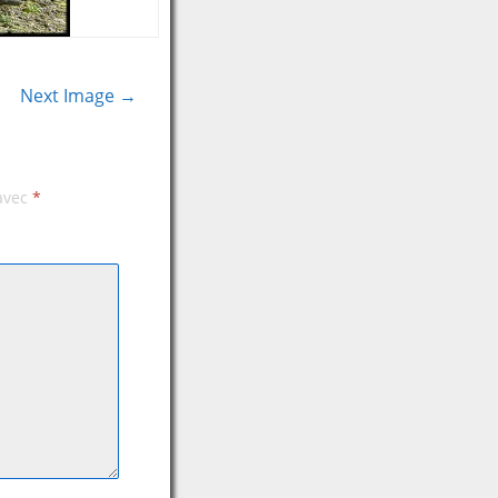
Next Image →
 avec
*