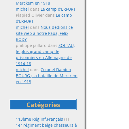
Merckem en 1918
michel
dans
Le camp d’ERFURT
Plapied Olivier
dans
Le camp
d’ERFURT
michel
dans
Nous dédions ce
site web à notre Papa, Félix
BODY
philippe jaillard
dans
SOLTAU,
le plus grand camp de
prisonniers en Allemagne de
1914-18
michel
dans
Colonel Damien
BOURG ; la bataille de Merckem
en 1918
Catégories
113ème Rég.Inf.Français
(1)
1er régiment belge chasseurs à