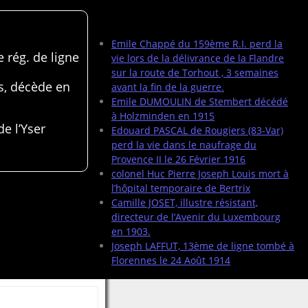
Articles récents
Emile Chappé du 159ème R.I. perd la
 rég. de ligne
vie lors de la délivrance de la Flandre
sur la route de Torhout , 3 semaines
s, décède en
avant la fin de la guerre.
Emile DUMOULIN de Stembert décédé
à Holzminden en 1915
de l’Yser
Edouard PASCAL de Rougiers (83-Var)
perd la vie dans le naufrage du
Provence II le 26 Février 1916
colonel Huc Pierre Joseph Louis mort à
l’hôpital temporaire de Bertrix
Camille JOSET, illustre résistant,
directeur de l’Avenir du Luxembourg
en 1903.
Joseph LAFFUT, 13ème de ligne tombé à
Florennes le 24 Août 1914