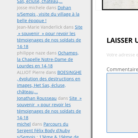
Sas, écluse, château,…
josse michele
dans
Dohan
s/Semois , visite du village à la
belle époque !
Jean-Marie Vanderlick
dans
Site
» souvenir » pour revoir les
LAISSER
témoignages de nos soldats de
14-18
philippe naze
dans
Ochamps,
Votre adresse 
la Chapelle Notre-Dame de
Lourdes en 14-18
Commentair
ALLIOT Pierre
dans
BOESINGHE
, évolution des destructions en
images, Het Sas, écluse,
château,…
Jonathan Rousseau
dans
Site »
souvenir » pour revoir les
témoignages de nos soldats de
14-18
michel
dans
Parcours du
Sergent Félix Body d’Auby
s/Semois ; 13ème & 19ème de