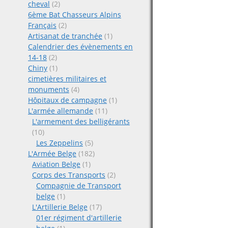
cheval
(2)
6ème Bat Chasseurs Alpins
Français
(2)
Artisanat de tranchée
(1)
Calendrier des évènements en
14-18
(2)
Chiny
(1)
cimetières militaires et
monuments
(4)
Hôpitaux de campagne
(1)
L'armée allemande
(11)
L'armement des belligérants
(10)
Les Zeppelins
(5)
L'Armée Belge
(182)
Aviation Belge
(1)
Corps des Transports
(2)
Compagnie de Transport
belge
(1)
L'Artillerie Belge
(17)
01er régiment d'artillerie