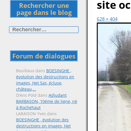
site o
Rechercher une
page dans le blog
628 × 404
Rechercher :
Forum de dialogues
Bouillaux
dans
BOESINGHE ,
évolution des destructions en
images, Het Sas, écluse,
château,…
D’Ans Pold
dans
Adjudant
BARBASON, 10ème de ligne, né
à Rochehaut
LARAISON Yves
dans
BOESINGHE , évolution des
destructions en images, Het