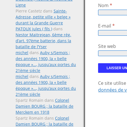
Ligne
Nom
*
Pierre Castetz
dans
Sainte-
Adresse, petite ville « belge »
durant la Grande Guerre
E-mail
*
PATOUX jules ( fils )
dans
Nestor Maitrejean, 6ème rég.
d’art. 97ème batterie, dans la
Site web
bataille de l’Yser
michel
dans
Auby s/Semois ;
des années 1900, la « belle
époque »…, jusqu’aux portes du
21ème siècle
michel
dans
Auby s/Semois ;
des années 1900, la « belle
Ce site utili
époque »…, jusqu’aux portes du
données de v
21ème siècle
Spartz Romain
dans
Colonel
Damien BOURG ; la bataille de
Merckem en 1918
Spartz Romain
dans
Colonel
Damien BOURG ; la bataille de