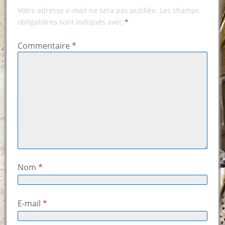
Votre adresse e-mail ne sera pas publiée.
Les champs
obligatoires sont indiqués avec
*
Commentaire
*
Nom
*
E-mail
*