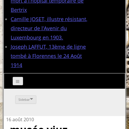
mort à l’hôpital temporaire de
Bertrix
Camille JOSET, illustre résistant,
directeur de l’Avenir du
Luxembourg en 1903.
Joseph LAFFUT, 13ème de ligne
tombé à Florennes le 24 Août
1914
Sidebar
16 août 2010