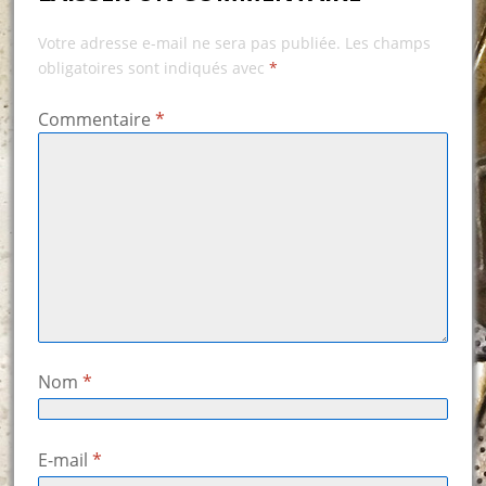
Votre adresse e-mail ne sera pas publiée.
Les champs
obligatoires sont indiqués avec
*
Commentaire
*
Nom
*
E-mail
*