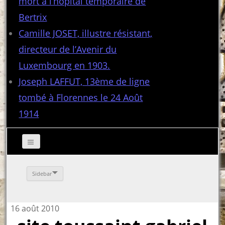
mort à l’hôpital temporaire de
Bertrix
Camille JOSET, illustre résistant,
directeur de l’Avenir du
Luxembourg en 1903.
Joseph LAFFUT, 13ème de ligne
tombé à Florennes le 24 Août
1914
Sidebar
16 août 2010