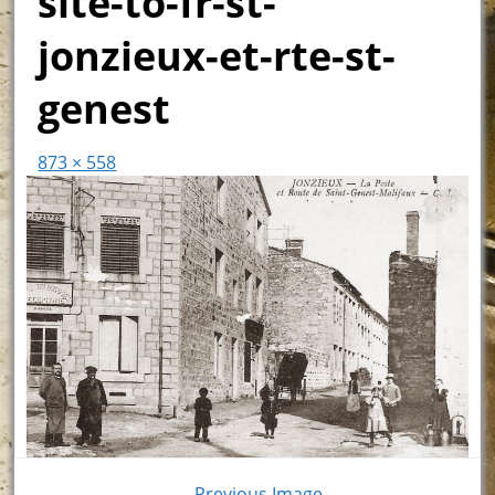
site-to-fr-st-
jonzieux-et-rte-st-
genest
873 × 558
← Previous Image