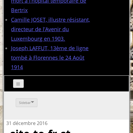
mort à l’hôpital temporaire de
Bertrix
Camille JOSET, illustre résistant,
directeur de l’Avenir du
Luxembourg en 1903.
Joseph LAFFUT, 13ème de ligne
tombé à Florennes le 24 Août
1914
Sidebar
31 décembre 2016