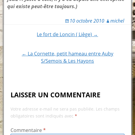
qui existe peut-être toujours.)
10 octobre 2010
michel
Post
Le fort de Loncin ( Liège) →
navigation
← La Cornette, petit hameau entre Auby
S/Semois & Les Hayons
LAISSER UN COMMENTAIRE
Votre adresse e-mail ne sera pas publiée.
Les champs
obligatoires sont indiqués avec
*
Commentaire
*