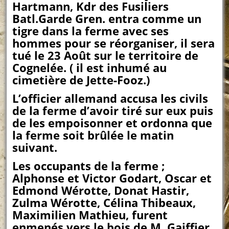
Hartmann, Kdr des Fusiliers
Batl.Garde Gren. entra comme un
tigre dans la ferme avec ses
hommes pour se réorganiser, il sera
tué le 23 Août sur le territoire de
Cognelée. ( il est inhumé au
cimetière de Jette-Fooz.)
L’officier allemand accusa les civils
de la ferme d’avoir tiré sur eux puis
de les empoisonner et ordonna que
la ferme soit brûlée le matin
suivant.
Les occupants de la ferme ;
Alphonse et Victor Godart, Oscar et
Edmond Wérotte, Donat Hastir,
Zulma Wérotte, Célina Thibeaux,
Maximilien Mathieu, furent
enmenés vers le bois de M. Gaiffier