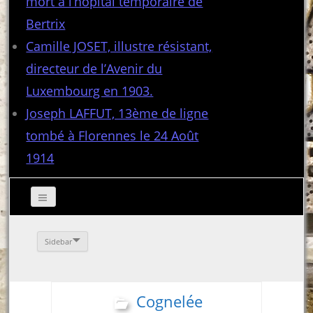
mort à l’hôpital temporaire de
Bertrix
Camille JOSET, illustre résistant,
directeur de l’Avenir du
Luxembourg en 1903.
Joseph LAFFUT, 13ème de ligne
tombé à Florennes le 24 Août
1914
Sidebar
Cognelée