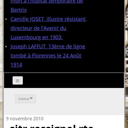
mort à l’hôpital temporaire de
Bertrix
Camille JOSET, illustre résistant,
directeur de l’Avenir du
Luxembourg en 1903.
Joseph LAFFUT, 13ème de ligne
tombé à Florennes le 24 Août
1914
Sidebar
9 novembre 2010