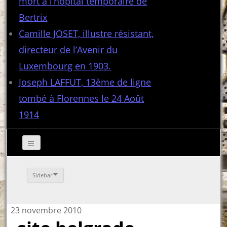
mort à l’hôpital temporaire de
Bertrix
Camille JOSET, illustre résistant,
directeur de l’Avenir du
Luxembourg en 1903.
Joseph LAFFUT, 13ème de ligne
tombé à Florennes le 24 Août
1914
Sidebar
23 novembre 2010