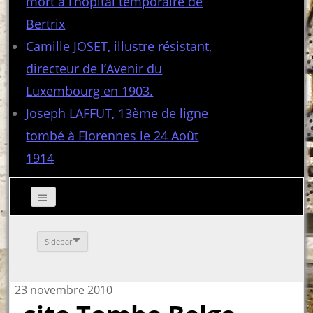
mort à l’hôpital temporaire de
Bertrix
Camille JOSET, illustre résistant,
directeur de l’Avenir du
Luxembourg en 1903.
Joseph LAFFUT, 13ème de ligne
tombé à Florennes le 24 Août
1914
Sidebar
23 novembre 2010