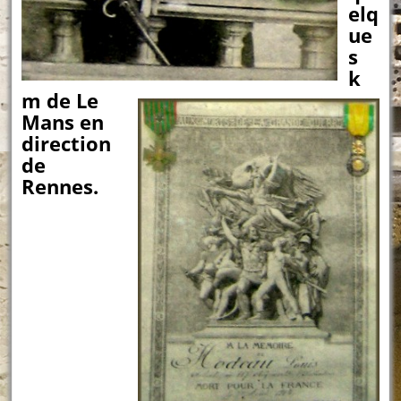
elq
ue
s
k
m de Le
Mans en
direction
de
Rennes.