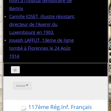
mort à l’hôpital temporaire de
Bertrix
Camille JOSET, illustre résistant,
directeur de l’Avenir du
Luxembourg en 1903.
Joseph LAFFUT, 13ème de ligne
tombé à Florennes le 24 Août
1914
Sidebar
117ème Rég.Inf. Français