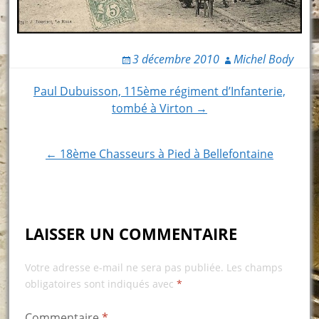
3 décembre 2010
Michel Body
Post
Paul Dubuisson, 115ème régiment d’Infanterie,
tombé à Virton →
navigation
← 18ème Chasseurs à Pied à Bellefontaine
LAISSER UN COMMENTAIRE
Votre adresse e-mail ne sera pas publiée.
Les champs
obligatoires sont indiqués avec
*
Commentaire
*