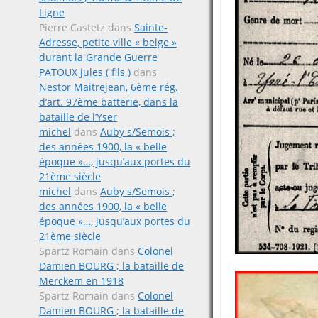
Ligne
Pierre Castetz
dans
Sainte-
Adresse, petite ville « belge »
durant la Grande Guerre
PATOUX jules ( fils )
dans
Nestor Maitrejean, 6ème rég.
d’art. 97ème batterie, dans la
bataille de l’Yser
michel
dans
Auby s/Semois ;
des années 1900, la « belle
époque »…, jusqu’aux portes du
21ème siècle
michel
dans
Auby s/Semois ;
des années 1900, la « belle
époque »…, jusqu’aux portes du
21ème siècle
Spartz Romain
dans
Colonel
Damien BOURG ; la bataille de
Merckem en 1918
Spartz Romain
dans
Colonel
Damien BOURG ; la bataille de