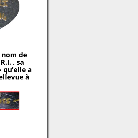
e nom de
.I. , sa
 qu’elle a
ellevue à