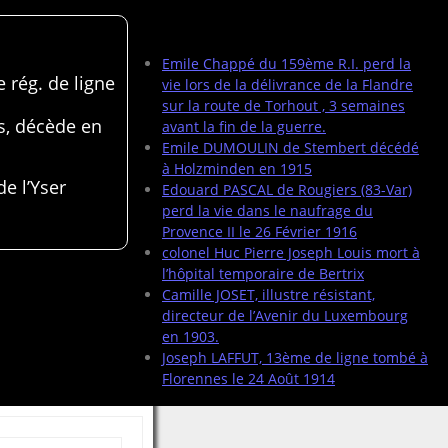
Articles récents
Emile Chappé du 159ème R.I. perd la
 rég. de ligne
vie lors de la délivrance de la Flandre
sur la route de Torhout , 3 semaines
s, décède en
avant la fin de la guerre.
Emile DUMOULIN de Stembert décédé
à Holzminden en 1915
de l’Yser
Edouard PASCAL de Rougiers (83-Var)
perd la vie dans le naufrage du
Provence II le 26 Février 1916
colonel Huc Pierre Joseph Louis mort à
l’hôpital temporaire de Bertrix
Camille JOSET, illustre résistant,
directeur de l’Avenir du Luxembourg
en 1903.
Joseph LAFFUT, 13ème de ligne tombé à
Florennes le 24 Août 1914