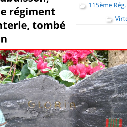
115ème Rég.I
e régiment
Virt
nterie, tombé
on