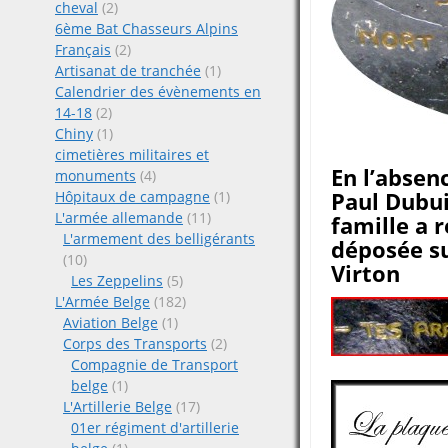
cheval
(2)
6ème Bat Chasseurs Alpins
Français
(2)
Artisanat de tranchée
(1)
Calendrier des évènements en
14-18
(2)
Chiny
(1)
cimetières militaires et
En l’absen
monuments
(4)
Paul Dubui
Hôpitaux de campagne
(1)
L'armée allemande
(11)
famille a 
L'armement des belligérants
déposée su
(10)
Virton
Les Zeppelins
(5)
L'Armée Belge
(182)
Aviation Belge
(1)
Corps des Transports
(2)
Compagnie de Transport
belge
(1)
L'Artillerie Belge
(17)
01er régiment d'artillerie