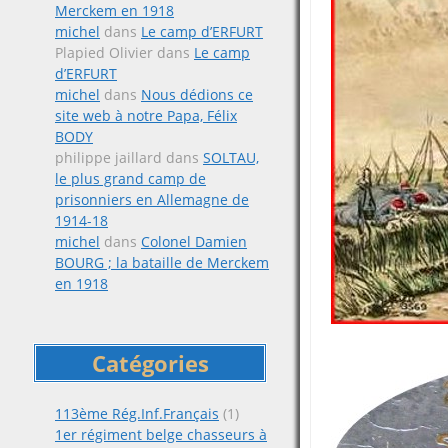
Merckem en 1918
michel
dans
Le camp d’ERFURT
Plapied Olivier
dans
Le camp
d’ERFURT
michel
dans
Nous dédions ce
site web à notre Papa, Félix
BODY
philippe jaillard
dans
SOLTAU,
le plus grand camp de
prisonniers en Allemagne de
1914-18
michel
dans
Colonel Damien
BOURG ; la bataille de Merckem
en 1918
Catégories
113ème Rég.Inf.Français
(1)
1er régiment belge chasseurs à