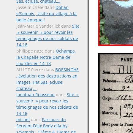
Sas, écluse, château,…
josse michele
dans
Dohan
s/Semois , visite du village à la
belle époque !
Jean-Marie Vanderlick
dans
Site
» souvenir » pour revoir les
témoignages de nos soldats de
14-18
philippe naze
dans
Ochamps,
la Chapelle Notre-Dame de
Lourdes en 14-18
ALLIOT Pierre
dans
BOESINGHE
, évolution des destructions en
images, Het Sas, écluse,
château,…
Jonathan Rousseau
dans
Site »
souvenir » pour revoir les
témoignages de nos soldats de
14-18
michel
dans
Parcours du
Sergent Félix Body d’Auby
s/Semois ; 13ème & 19ème de