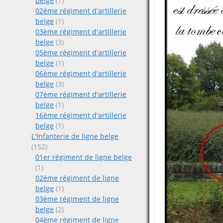
belge
(1)
02ème régiment d'artillerie
belge
(1)
03ème régiment d'artillerie
belge
(3)
05ème régiment d'artillerie
belge
(1)
06ème régiment d'artillerie
belge
(3)
07ème régiment d'artillerie
belge
(1)
16ème régiment d'artillerie
belge
(1)
L'Infanterie de ligne belge
(152)
01er régiment de ligne belge
(1)
02ème régiment de ligne
belge
(1)
03ème régiment de ligne
belge
(2)
04ème régiment de ligne