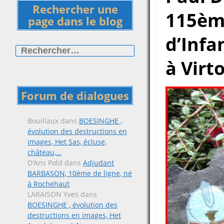
Rechercher une
115èm
page dans le blog
d’Infa
Rechercher :
à Virt
Forum de dialogues
Bouillaux
dans
BOESINGHE ,
évolution des destructions en
images, Het Sas, écluse,
château,…
D’Ans Pold
dans
Adjudant
BARBASON, 10ème de ligne, né
à Rochehaut
LARAISON Yves
dans
BOESINGHE , évolution des
destructions en images, Het