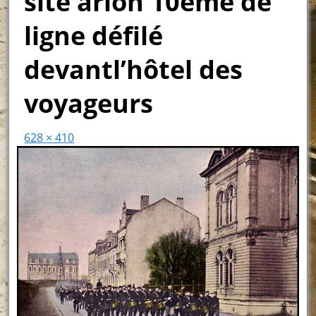
site arlon 10ème de
ligne défilé
devantl’hôtel des
voyageurs
628 × 410