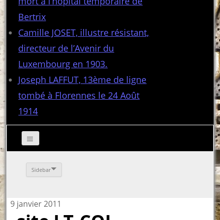
mort à l’hôpital temporaire de
Bertrix
Camille JOSET, illustre résistant,
directeur de l’Avenir du
Luxembourg en 1903.
Joseph LAFFUT, 13ème de ligne
tombé à Florennes le 24 Août
1914
Sidebar
9 janvier 2011