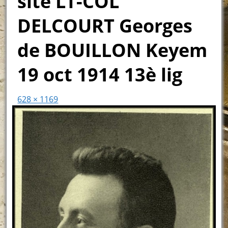
site LT-COL
DELCOURT Georges
de BOUILLON Keyem
19 oct 1914 13è lig
628 × 1169