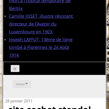
mort à l’hôpital temporaire de
Bertrix
Camille JOSET, illustre résistant,
directeur de l’Avenir du
Luxembourg en 1903.
Joseph LAFFUT, 13ème de ligne
tombé à Florennes le 24 Août
1914
Sidebar
28 janvier 2011