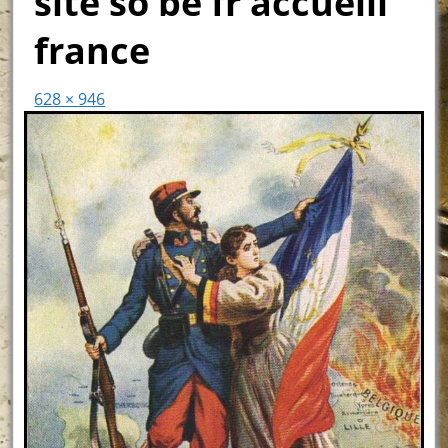
site so be fr accueill
france
628 × 946