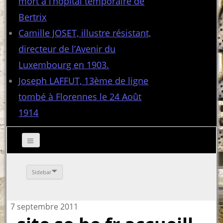
mort à l’hôpital temporaire de
Bertrix
Camille JOSET, illustre résistant,
directeur de l’Avenir du
Luxembourg en 1903.
Joseph LAFFUT, 13ème de ligne
tombé à Florennes le 24 Août
1914
Sidebar
7 septembre 2011