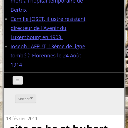
mort à l’hôpital temporaire de
Bertrix
Camille JOSET, illustre résistant,
directeur de l’Avenir du
Luxembourg en 1903.
Joseph LAFFUT, 13ème de ligne
tombé à Florennes le 24 Août
1914
Sidebar
13 février 2011