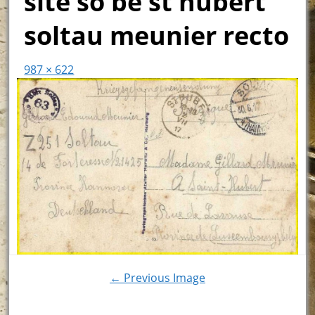
site so be st hubert
soltau meunier recto
987 × 622
← Previous Image