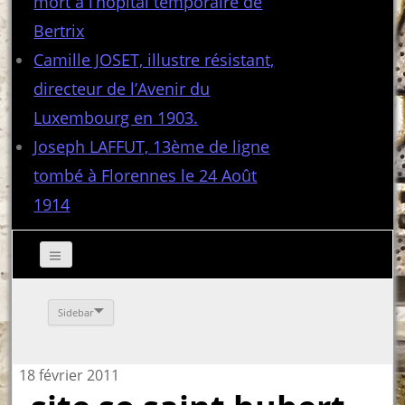
mort à l’hôpital temporaire de
Bertrix
Camille JOSET, illustre résistant,
directeur de l’Avenir du
Luxembourg en 1903.
Joseph LAFFUT, 13ème de ligne
tombé à Florennes le 24 Août
1914
Sidebar
18 février 2011