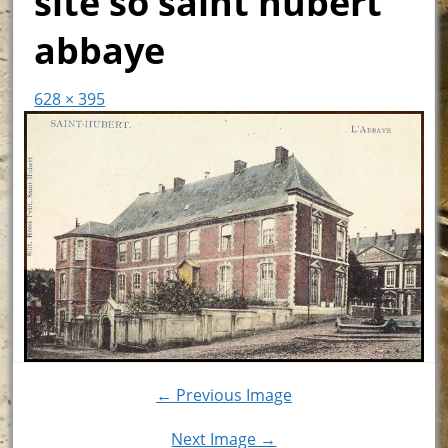
site so saint hubert
abbaye
628 × 395
← Previous Image
Next Image →