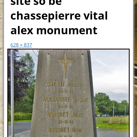
site so be
chassepierre vital
alex monument
628 × 837