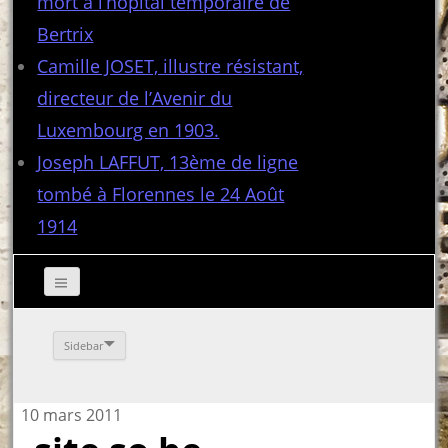
mort à l’hôpital temporaire de
Bertrix
Camille JOSET, illustre résistant,
directeur de l’Avenir du
Luxembourg en 1903.
Joseph LAFFUT, 13ème de ligne
tombé à Florennes le 24 Août
1914
Sidebar
10 mars 2011