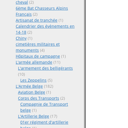
cheval
(2)
6ème Bat Chasseurs Alpins
Français
(2)
Artisanat de tranchée
(1)
Calendrier des évènements en
14-18
(2)
Chiny
(1)
cimetières militaires et
monuments
(4)
Hôpitaux de campagne
(1)
L'armée allemande
(11)
L'armement des belligérants
(10)
Les Zeppelins
(5)
L'Armée Belge
(182)
Aviation Belge
(1)
Corps des Transports
(2)
Compagnie de Transport
belge
(1)
L'Artillerie Belge
(17)
01er régiment d'artillerie