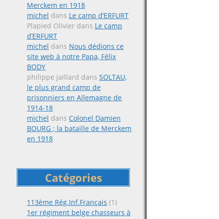
Merckem en 1918
michel
dans
Le camp d’ERFURT
Plapied Olivier
dans
Le camp
d’ERFURT
michel
dans
Nous dédions ce
site web à notre Papa, Félix
BODY
philippe jaillard
dans
SOLTAU,
le plus grand camp de
prisonniers en Allemagne de
1914-18
michel
dans
Colonel Damien
BOURG ; la bataille de Merckem
en 1918
Catégories
113ème Rég.Inf.Français
(1)
1er régiment belge chasseurs à