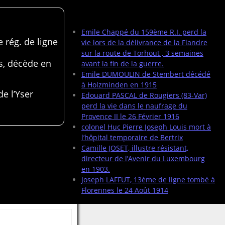
Articles récents
Emile Chappé du 159ème R.I. perd la
 rég. de ligne
vie lors de la délivrance de la Flandre
sur la route de Torhout , 3 semaines
s, décède en
avant la fin de la guerre.
Emile DUMOULIN de Stembert décédé
à Holzminden en 1915
de l’Yser
Edouard PASCAL de Rougiers (83-Var)
perd la vie dans le naufrage du
Provence II le 26 Février 1916
colonel Huc Pierre Joseph Louis mort à
l’hôpital temporaire de Bertrix
Camille JOSET, illustre résistant,
directeur de l’Avenir du Luxembourg
en 1903.
Joseph LAFFUT, 13ème de ligne tombé à
Florennes le 24 Août 1914