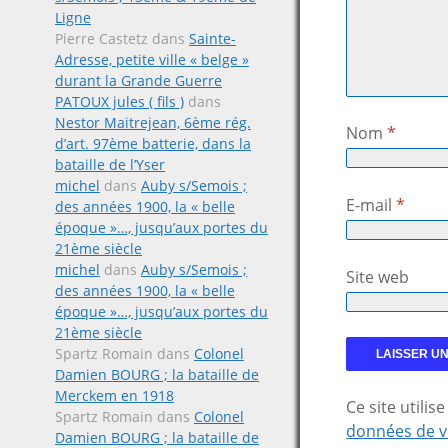
Ligne
Pierre Castetz
dans
Sainte-
Adresse, petite ville « belge »
durant la Grande Guerre
PATOUX jules ( fils )
dans
Nestor Maitrejean, 6ème rég.
Nom
*
d’art. 97ème batterie, dans la
bataille de l’Yser
michel
dans
Auby s/Semois ;
E-mail
*
des années 1900, la « belle
époque »…, jusqu’aux portes du
21ème siècle
michel
dans
Auby s/Semois ;
Site web
des années 1900, la « belle
époque »…, jusqu’aux portes du
21ème siècle
Spartz Romain
dans
Colonel
Damien BOURG ; la bataille de
Merckem en 1918
Ce site utili
Spartz Romain
dans
Colonel
données de v
Damien BOURG ; la bataille de