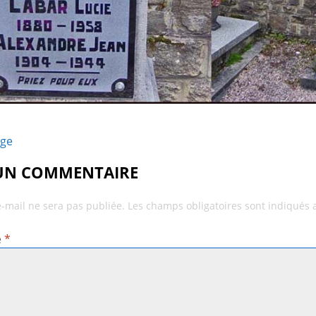
age
 UN COMMENTAIRE
e-mail ne sera pas publiée.
Les champs obligatoires sont indiqués
e
*