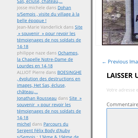
Sas, écluse, château,…
josse michele
dans
Dohan
s/Semois , visite du village à la
belle époque !
Jean-Marie Vanderlick
dans
Site
» souvenir » pour revoir les
témoignages de nos soldats de
14-18
philippe naze
dans
Ochamps,
la Chapelle Notre-Dame de
← Previous Im
Lourdes en 14-18
ALLIOT Pierre
dans
BOESINGHE
LAISSER
, évolution des destructions en
images, Het Sas, écluse,
Votre adresse 
château,…
Jonathan Rousseau
dans
Site »
Commentair
souvenir » pour revoir les
témoignages de nos soldats de
14-18
michel
dans
Parcours du
Sergent Félix Body d’Auby
s/Semois ; 13ème & 19ème de