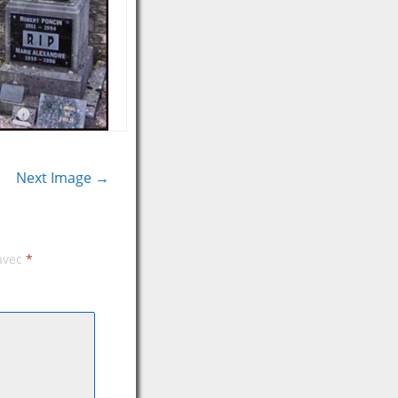
Next Image →
 avec
*