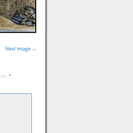
Next Image →
 avec
*