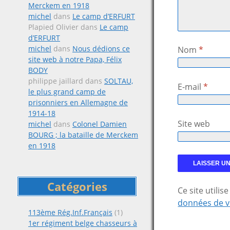
Merckem en 1918
michel
dans
Le camp d’ERFURT
Plapied Olivier
dans
Le camp
d’ERFURT
michel
dans
Nous dédions ce
Nom
*
site web à notre Papa, Félix
BODY
philippe jaillard
dans
SOLTAU,
E-mail
*
le plus grand camp de
prisonniers en Allemagne de
1914-18
Site web
michel
dans
Colonel Damien
BOURG ; la bataille de Merckem
en 1918
Catégories
Ce site utili
données de v
113ème Rég.Inf.Français
(1)
1er régiment belge chasseurs à