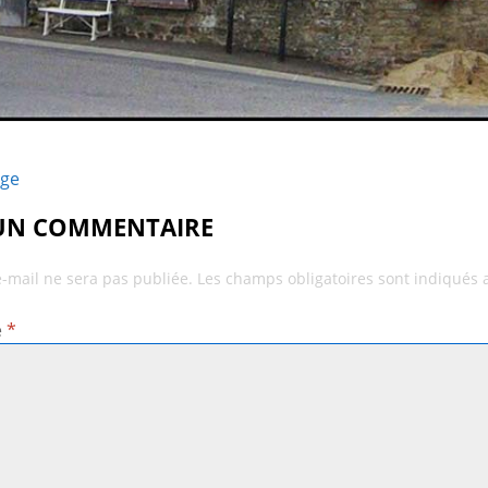
age
 UN COMMENTAIRE
e-mail ne sera pas publiée.
Les champs obligatoires sont indiqués
e
*