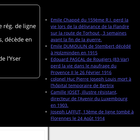
Articles récents
Emile Chappé du 159ème R.I. perd la
 rég. de ligne
vie lors de la délivrance de la Flandre
sur la route de Torhout , 3 semaines
s, décède en
avant la fin de la guerre.
Emile DUMOULIN de Stembert décédé
à Holzminden en 1915
de l’Yser
Edouard PASCAL de Rougiers (83-Var)
perd la vie dans le naufrage du
Provence II le 26 Février 1916
colonel Huc Pierre Joseph Louis mort à
l’hôpital temporaire de Bertrix
Camille JOSET, illustre résistant,
directeur de l’Avenir du Luxembourg
en 1903.
Joseph LAFFUT, 13ème de ligne tombé à
Florennes le 24 Août 1914