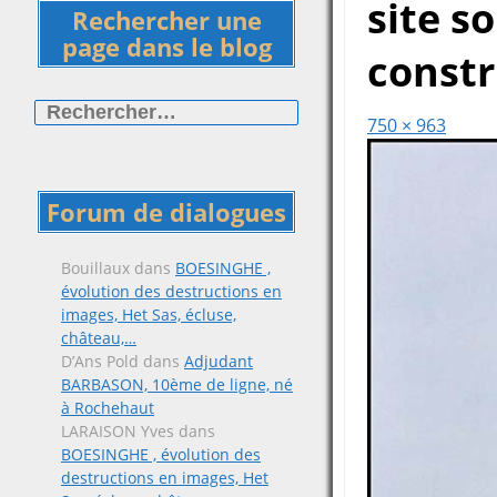
site s
Rechercher une
page dans le blog
constr
Rechercher :
750 × 963
Forum de dialogues
Bouillaux
dans
BOESINGHE ,
évolution des destructions en
images, Het Sas, écluse,
château,…
D’Ans Pold
dans
Adjudant
BARBASON, 10ème de ligne, né
à Rochehaut
LARAISON Yves
dans
BOESINGHE , évolution des
destructions en images, Het