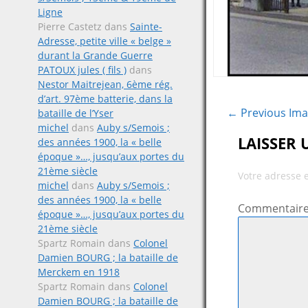
Ligne
Pierre Castetz
dans
Sainte-
Adresse, petite ville « belge »
durant la Grande Guerre
PATOUX jules ( fils )
dans
Nestor Maitrejean, 6ème rég.
d’art. 97ème batterie, dans la
← Previous Im
bataille de l’Yser
michel
dans
Auby s/Semois ;
LAISSER
des années 1900, la « belle
époque »…, jusqu’aux portes du
21ème siècle
Votre adresse 
michel
dans
Auby s/Semois ;
des années 1900, la « belle
Commentair
époque »…, jusqu’aux portes du
21ème siècle
Spartz Romain
dans
Colonel
Damien BOURG ; la bataille de
Merckem en 1918
Spartz Romain
dans
Colonel
Damien BOURG ; la bataille de