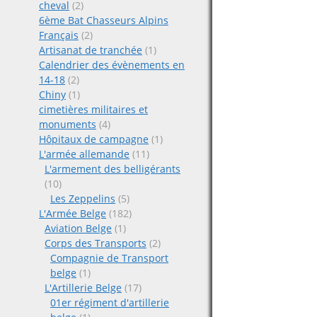
cheval
(2)
6ème Bat Chasseurs Alpins
Français
(2)
Artisanat de tranchée
(1)
Calendrier des évènements en
14-18
(2)
Chiny
(1)
cimetières militaires et
monuments
(4)
Hôpitaux de campagne
(1)
L'armée allemande
(11)
L'armement des belligérants
(10)
Les Zeppelins
(5)
L'Armée Belge
(182)
Aviation Belge
(1)
Corps des Transports
(2)
Compagnie de Transport
belge
(1)
L'Artillerie Belge
(17)
01er régiment d'artillerie