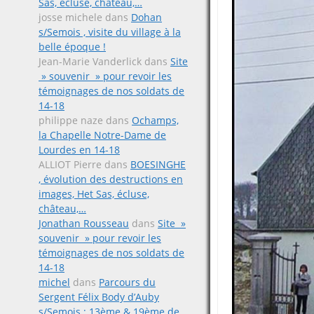
Sas, écluse, château,…
josse michele
dans
Dohan
s/Semois , visite du village à la
belle époque !
Jean-Marie Vanderlick
dans
Site
» souvenir » pour revoir les
témoignages de nos soldats de
14-18
philippe naze
dans
Ochamps,
la Chapelle Notre-Dame de
Lourdes en 14-18
ALLIOT Pierre
dans
BOESINGHE
, évolution des destructions en
images, Het Sas, écluse,
château,…
Jonathan Rousseau
dans
Site »
souvenir » pour revoir les
témoignages de nos soldats de
14-18
michel
dans
Parcours du
Sergent Félix Body d’Auby
s/Semois ; 13ème & 19ème de