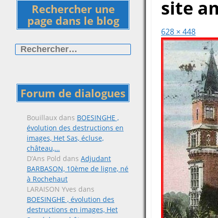
site a
Rechercher une
page dans le blog
628 × 448
Rechercher :
Forum de dialogues
Bouillaux
dans
BOESINGHE ,
évolution des destructions en
images, Het Sas, écluse,
château,…
D’Ans Pold
dans
Adjudant
BARBASON, 10ème de ligne, né
à Rochehaut
LARAISON Yves
dans
BOESINGHE , évolution des
destructions en images, Het