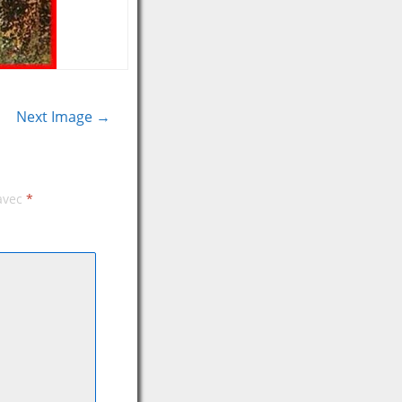
Next Image →
 avec
*