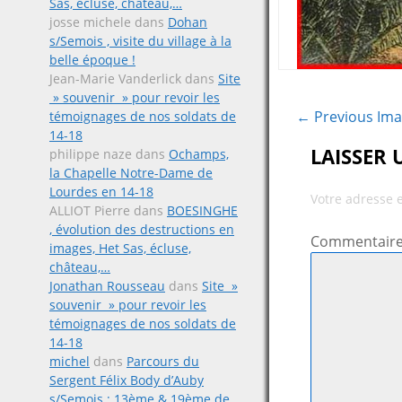
Sas, écluse, château,…
josse michele
dans
Dohan
s/Semois , visite du village à la
belle époque !
Jean-Marie Vanderlick
dans
Site
» souvenir » pour revoir les
← Previous Im
témoignages de nos soldats de
14-18
LAISSER
philippe naze
dans
Ochamps,
la Chapelle Notre-Dame de
Lourdes en 14-18
Votre adresse 
ALLIOT Pierre
dans
BOESINGHE
, évolution des destructions en
Commentair
images, Het Sas, écluse,
château,…
Jonathan Rousseau
dans
Site »
souvenir » pour revoir les
témoignages de nos soldats de
14-18
michel
dans
Parcours du
Sergent Félix Body d’Auby
s/Semois ; 13ème & 19ème de