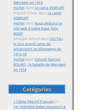
Merckem en 1918
michel
dans
Le camp d’ERFURT
Plapied Olivier
dans
Le camp
d’ERFURT
michel
dans
Nous dédions ce
site web à notre Papa, Félix
BODY
philippe jaillard
dans
SOLTAU,
le plus grand camp de
prisonniers en Allemagne de
1914-18
michel
dans
Colonel Damien
BOURG ; la bataille de Merckem
en 1918
Catégories
113ème Rég.Inf.Français
(1)
1er régiment belge chasseurs à