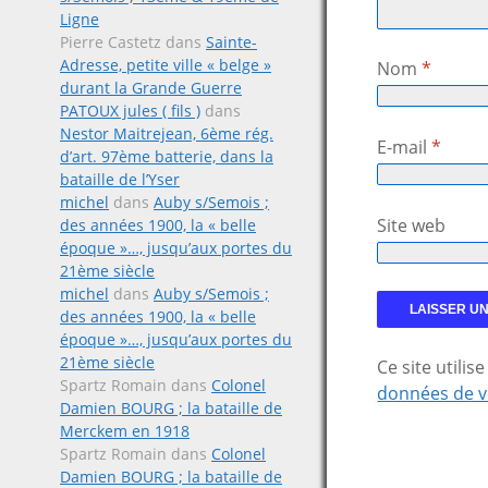
Ligne
Pierre Castetz
dans
Sainte-
Adresse, petite ville « belge »
Nom
*
durant la Grande Guerre
PATOUX jules ( fils )
dans
Nestor Maitrejean, 6ème rég.
E-mail
*
d’art. 97ème batterie, dans la
bataille de l’Yser
michel
dans
Auby s/Semois ;
Site web
des années 1900, la « belle
époque »…, jusqu’aux portes du
21ème siècle
michel
dans
Auby s/Semois ;
des années 1900, la « belle
époque »…, jusqu’aux portes du
21ème siècle
Ce site utili
Spartz Romain
dans
Colonel
données de v
Damien BOURG ; la bataille de
Merckem en 1918
Spartz Romain
dans
Colonel
Damien BOURG ; la bataille de