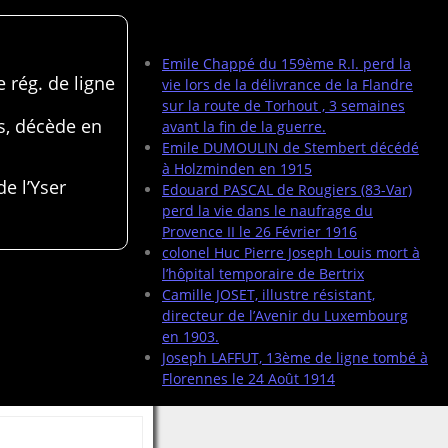
Articles récents
Emile Chappé du 159ème R.I. perd la
 rég. de ligne
vie lors de la délivrance de la Flandre
sur la route de Torhout , 3 semaines
s, décède en
avant la fin de la guerre.
Emile DUMOULIN de Stembert décédé
à Holzminden en 1915
de l’Yser
Edouard PASCAL de Rougiers (83-Var)
perd la vie dans le naufrage du
Provence II le 26 Février 1916
colonel Huc Pierre Joseph Louis mort à
l’hôpital temporaire de Bertrix
Camille JOSET, illustre résistant,
directeur de l’Avenir du Luxembourg
en 1903.
Joseph LAFFUT, 13ème de ligne tombé à
Florennes le 24 Août 1914