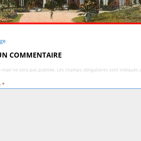
age
 UN COMMENTAIRE
e-mail ne sera pas publiée.
Les champs obligatoires sont indiqués
e
*