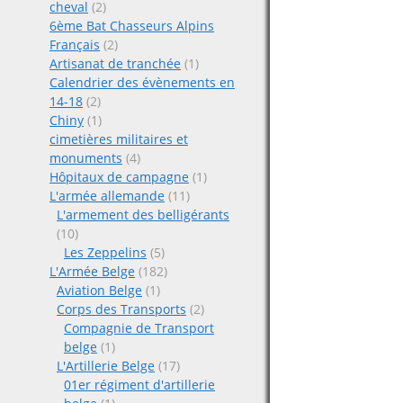
cheval
(2)
6ème Bat Chasseurs Alpins
Français
(2)
Artisanat de tranchée
(1)
Calendrier des évènements en
14-18
(2)
Chiny
(1)
cimetières militaires et
monuments
(4)
Hôpitaux de campagne
(1)
L'armée allemande
(11)
L'armement des belligérants
(10)
Les Zeppelins
(5)
L'Armée Belge
(182)
Aviation Belge
(1)
Corps des Transports
(2)
Compagnie de Transport
belge
(1)
L'Artillerie Belge
(17)
01er régiment d'artillerie