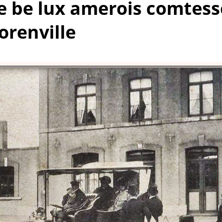
e be lux amerois comtess
lorenville