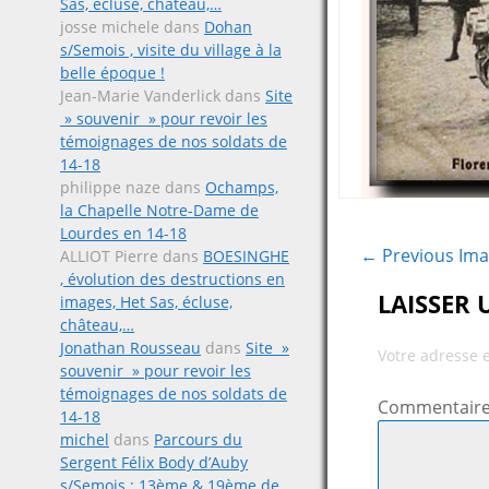
Sas, écluse, château,…
josse michele
dans
Dohan
s/Semois , visite du village à la
belle époque !
Jean-Marie Vanderlick
dans
Site
» souvenir » pour revoir les
témoignages de nos soldats de
14-18
philippe naze
dans
Ochamps,
la Chapelle Notre-Dame de
Lourdes en 14-18
← Previous Im
ALLIOT Pierre
dans
BOESINGHE
, évolution des destructions en
LAISSER
images, Het Sas, écluse,
château,…
Jonathan Rousseau
dans
Site »
Votre adresse 
souvenir » pour revoir les
témoignages de nos soldats de
Commentair
14-18
michel
dans
Parcours du
Sergent Félix Body d’Auby
s/Semois ; 13ème & 19ème de