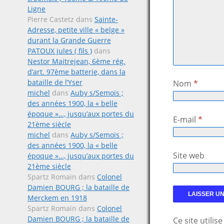
Ligne
Pierre Castetz
dans
Sainte-
Adresse, petite ville « belge »
durant la Grande Guerre
PATOUX jules ( fils )
dans
Nestor Maitrejean, 6ème rég.
d’art. 97ème batterie, dans la
bataille de l’Yser
Nom
*
michel
dans
Auby s/Semois ;
des années 1900, la « belle
époque »…, jusqu’aux portes du
E-mail
*
21ème siècle
michel
dans
Auby s/Semois ;
des années 1900, la « belle
Site web
époque »…, jusqu’aux portes du
21ème siècle
Spartz Romain
dans
Colonel
Damien BOURG ; la bataille de
Merckem en 1918
Spartz Romain
dans
Colonel
Damien BOURG ; la bataille de
Ce site utili