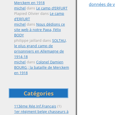
Merckem en 1918
données de v
michel
dans
Le camp d’ERFURT
Plapied Olivier
dans
Le camp
d’ERFURT
michel
dans
Nous dédions ce
site web à notre Papa, Félix
BODY
philippe jaillard
dans
SOLTAU,
le plus grand camp de
prisonniers en Allemagne de
1914-18
michel
dans
Colonel Damien
BOURG ; la bataille de Merckem
en 1918
Catégories
113ème Rég.Inf.Français
(1)
1er régiment belge chasseurs à