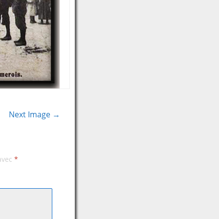
Next Image →
 avec
*