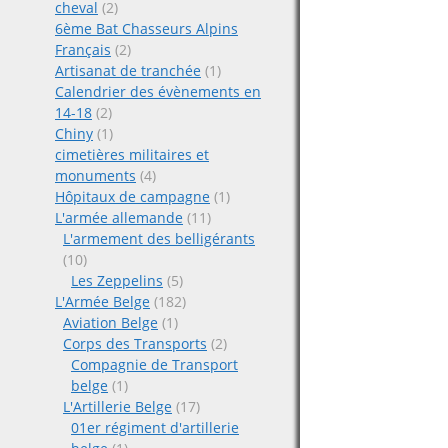
cheval
(2)
6ème Bat Chasseurs Alpins
Français
(2)
Artisanat de tranchée
(1)
Calendrier des évènements en
14-18
(2)
Chiny
(1)
cimetières militaires et
monuments
(4)
Hôpitaux de campagne
(1)
L'armée allemande
(11)
L'armement des belligérants
(10)
Les Zeppelins
(5)
L'Armée Belge
(182)
Aviation Belge
(1)
Corps des Transports
(2)
Compagnie de Transport
belge
(1)
L'Artillerie Belge
(17)
01er régiment d'artillerie