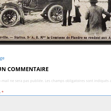
age
 UN COMMENTAIRE
e-mail ne sera pas publiée.
Les champs obligatoires sont indiqués
e
*