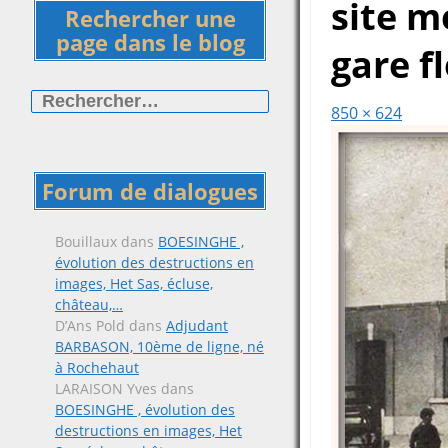
site m
Rechercher une
page dans le blog
gare f
Rechercher :
850 × 624
Forum de dialogues
Bouillaux
dans
BOESINGHE ,
évolution des destructions en
images, Het Sas, écluse,
château,…
D’Ans Pold
dans
Adjudant
BARBASON, 10ème de ligne, né
à Rochehaut
LARAISON Yves
dans
BOESINGHE , évolution des
destructions en images, Het