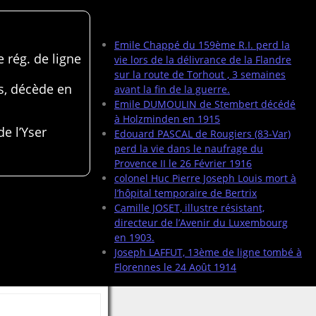
Articles récents
Emile Chappé du 159ème R.I. perd la
 rég. de ligne
vie lors de la délivrance de la Flandre
sur la route de Torhout , 3 semaines
s, décède en
avant la fin de la guerre.
Emile DUMOULIN de Stembert décédé
à Holzminden en 1915
de l’Yser
Edouard PASCAL de Rougiers (83-Var)
perd la vie dans le naufrage du
Provence II le 26 Février 1916
colonel Huc Pierre Joseph Louis mort à
l’hôpital temporaire de Bertrix
Camille JOSET, illustre résistant,
directeur de l’Avenir du Luxembourg
en 1903.
Joseph LAFFUT, 13ème de ligne tombé à
Florennes le 24 Août 1914