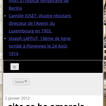
mort à l’hôpital temporaire de
Bertrix
Camille JOSET, illustre résistant,
directeur de l’Avenir du
Luxembourg en 1903.
Joseph LAFFUT, 13ème de ligne
tombé à Florennes le 24 Août
1914
Sidebar
2 janvier 2012