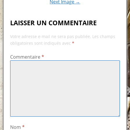
Next Image →
LAISSER UN COMMENTAIRE
Votre adresse e-mail ne sera pas publiée.
Les champs
obligatoires sont indiqués avec
*
Commentaire
*
Nom
*