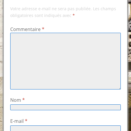
Votre adresse e-mail ne sera pas publiée.
Les champs
obligatoires sont indiqués avec
*
Commentaire
*
Nom
*
E-mail
*