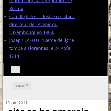
mort à l’hôpital temporaire de
Bertrix
Camille JOSET, illustre résistant,
directeur de l’Avenir du
Luxembourg en 1903.
Joseph LAFFUT, 13ème de ligne
tombé à Florennes le 24 Août
1914
Sidebar
19 juin 2011