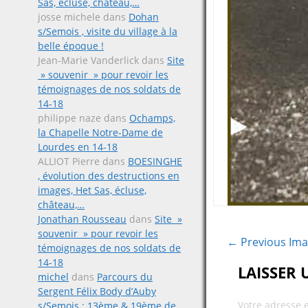
Sas, écluse, château,…
josse michele
dans
Dohan
s/Semois , visite du village à la
belle époque !
Jean-Marie Vanderlick
dans
Site
» souvenir » pour revoir les
témoignages de nos soldats de
14-18
philippe naze
dans
Ochamps,
la Chapelle Notre-Dame de
Lourdes en 14-18
ALLIOT Pierre
dans
BOESINGHE
, évolution des destructions en
images, Het Sas, écluse,
château,…
Jonathan Rousseau
dans
Site »
souvenir » pour revoir les
← Previous Im
témoignages de nos soldats de
14-18
LAISSER
michel
dans
Parcours du
Sergent Félix Body d’Auby
Votre adresse 
s/Semois ; 13ème & 19ème de