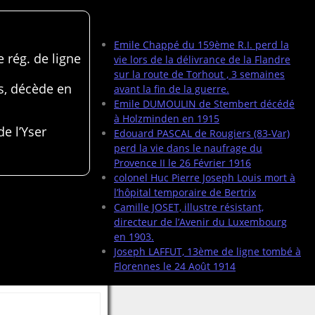
Articles récents
Emile Chappé du 159ème R.I. perd la
 rég. de ligne
vie lors de la délivrance de la Flandre
sur la route de Torhout , 3 semaines
s, décède en
avant la fin de la guerre.
Emile DUMOULIN de Stembert décédé
à Holzminden en 1915
de l’Yser
Edouard PASCAL de Rougiers (83-Var)
perd la vie dans le naufrage du
Provence II le 26 Février 1916
colonel Huc Pierre Joseph Louis mort à
l’hôpital temporaire de Bertrix
Camille JOSET, illustre résistant,
directeur de l’Avenir du Luxembourg
en 1903.
Joseph LAFFUT, 13ème de ligne tombé à
Florennes le 24 Août 1914