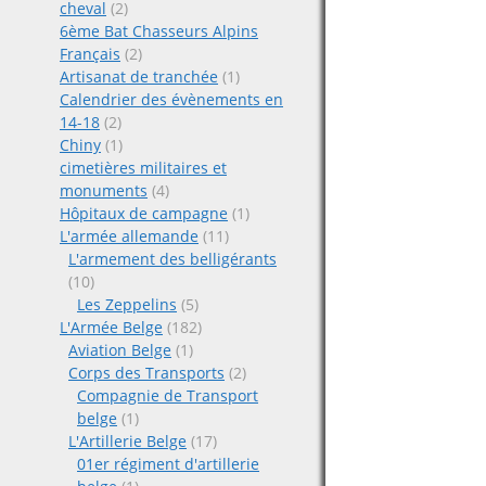
cheval
(2)
6ème Bat Chasseurs Alpins
Français
(2)
Artisanat de tranchée
(1)
Calendrier des évènements en
14-18
(2)
Chiny
(1)
cimetières militaires et
monuments
(4)
Hôpitaux de campagne
(1)
L'armée allemande
(11)
L'armement des belligérants
(10)
Les Zeppelins
(5)
L'Armée Belge
(182)
Aviation Belge
(1)
Corps des Transports
(2)
Compagnie de Transport
belge
(1)
L'Artillerie Belge
(17)
01er régiment d'artillerie