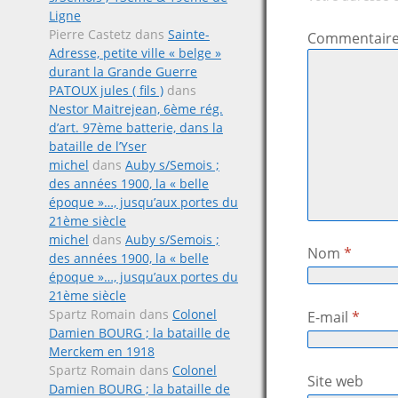
Ligne
Pierre Castetz
dans
Sainte-
Commentair
Adresse, petite ville « belge »
durant la Grande Guerre
PATOUX jules ( fils )
dans
Nestor Maitrejean, 6ème rég.
d’art. 97ème batterie, dans la
bataille de l’Yser
michel
dans
Auby s/Semois ;
des années 1900, la « belle
époque »…, jusqu’aux portes du
21ème siècle
michel
dans
Auby s/Semois ;
Nom
*
des années 1900, la « belle
époque »…, jusqu’aux portes du
21ème siècle
Spartz Romain
dans
Colonel
E-mail
*
Damien BOURG ; la bataille de
Merckem en 1918
Spartz Romain
dans
Colonel
Site web
Damien BOURG ; la bataille de