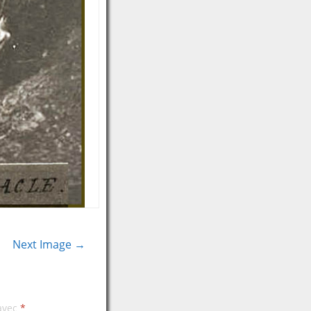
Next Image →
 avec
*