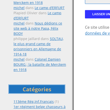
Merckem en 1918
michel
dans
Le camp d’ERFURT
Plapied Olivier
dans
Le camp
d’ERFURT
michel
dans
Nous dédions ce
Ce site utili
site web à notre Papa, Félix
données de v
BODY
philippe jaillard
dans
SOLTAU,
le plus grand camp de
prisonniers en Allemagne de
1914-18
michel
dans
Colonel Damien
BOURG ; la bataille de Merckem
en 1918
Catégories
113ème Rég.Inf.Français
(1)
1er régiment belge chasseurs à