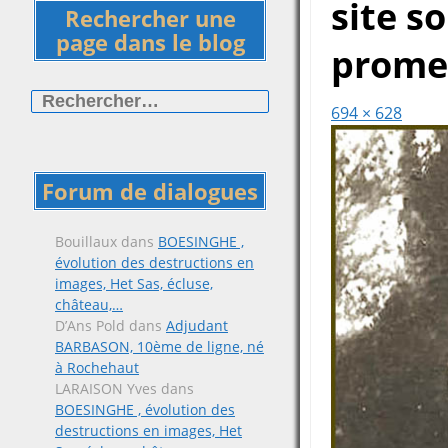
site s
Rechercher une
page dans le blog
prome
Rechercher :
694 × 628
Forum de dialogues
Bouillaux
dans
BOESINGHE ,
évolution des destructions en
images, Het Sas, écluse,
château,…
D’Ans Pold
dans
Adjudant
BARBASON, 10ème de ligne, né
à Rochehaut
LARAISON Yves
dans
BOESINGHE , évolution des
destructions en images, Het