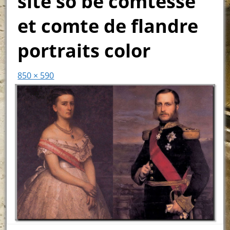
site so be comtesse
et comte de flandre
portraits color
850 × 590