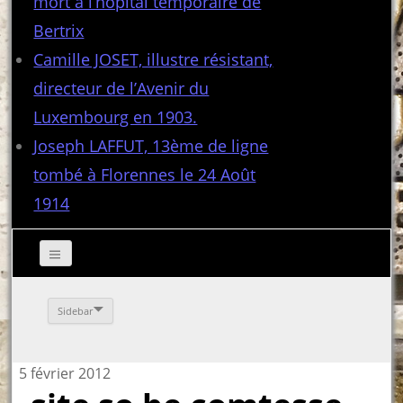
mort à l’hôpital temporaire de
Bertrix
Camille JOSET, illustre résistant,
directeur de l’Avenir du
Luxembourg en 1903.
Joseph LAFFUT, 13ème de ligne
tombé à Florennes le 24 Août
1914
Sidebar
5 février 2012